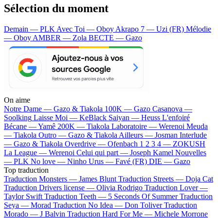
Sélection du moment
Demain — PLK
Avec Toi — Oboy
Akrapo 7 — Uzi (FR)
Mélodie
— Oboy
AMBER — Zola
BECTE — Gazo
On aime
Notre Dame —
Gazo & Tiakola
100K —
Gazo
Casanova —
Soolking
Laisse Moi —
KeBlack
Saiyan —
Heuss L'enfoiré
Bécane —
Yamê
200K —
Tiakola
Laboratoire —
Werenoi
Meuda
—
Tiakola
Outro —
Gazo & Tiakola
Ailleurs —
Josman
Interlude
—
Gazo & Tiakola
Overdrive —
Ofenbach
1 2 3 4 —
ZOKUSH
La League —
Werenoi
Celui qui part —
Joseph Kamel
Nouvelles
—
PLK
No love —
Ninho
Urus —
Favé (FR)
DIE —
Gazo
Top traduction
Traduction Monsters —
James Blunt
Traduction Streets —
Doja Cat
Traduction Drivers license —
Olivia Rodrigo
Traduction Lover —
Taylor Swift
Traduction Teeth —
5 Seconds Of Summer
Traduction
Seya —
Morad
Traduction No Idea —
Don Toliver
Traduction
Morado —
J Balvin
Traduction Hard For Me —
Michele Morrone