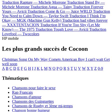
Traduction Rapture —
Michele Morrone
Traduction Stand By —
Michele Morrone
Traduction Agua —
Tainy
Traduction Forever
Yours —
Avicii
Traduction Come & Go —
Juice WRLD
Traduction
You Need to Calm Down —
Taylor Swift
Traduction I Think I’m
Okay —
MGK (Machine Gun Kelly)
Traduction bad vibes forever
—
XXXTENTACION
Traduction If You're Too Shy (Let Me
Know) —
The 1975
Traduction Tough Love —
Avicii
Traduction
Lovefool —
Twocolors
HP mobile
Les plus grands succès de Cocoon
Christmas Song
On My Way
Comets
American Boy
I can't wait
Get
well soon
A
B
C
D
E
F
G
H
I
J
K
L
M
N
O
P
Q
R
S
T
U
V
W
X
Y
Z
0-9
Thématiques
Chansons pour faire le sexe
Rap Français
Chansons d'amour
Chansons des Guinguettes
Chansons de Rugby et 3ème mi-temps
Chanson bonne humeur