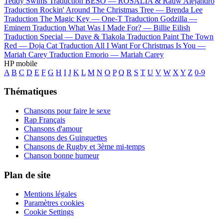
Teddy Swims
Traduction BESO —
ROSALÍA & Rauw Alejandro
Traduction Rockin' Around The Christmas Tree —
Brenda Lee
Traduction The Magic Key —
One-T
Traduction Godzilla —
Eminem
Traduction What Was I Made For? —
Billie Eilish
Traduction Special —
Dave & Tiakola
Traduction Paint The Town
Red —
Doja Cat
Traduction All I Want For Christmas Is You —
Mariah Carey
Traduction Emorio —
Mariah Carey
HP mobile
A
B
C
D
E
F
G
H
I
J
K
L
M
N
O
P
Q
R
S
T
U
V
W
X
Y
Z
0-9
Thématiques
Chansons pour faire le sexe
Rap Français
Chansons d'amour
Chansons des Guinguettes
Chansons de Rugby et 3ème mi-temps
Chanson bonne humeur
Plan de site
Mentions légales
Paramètres cookies
Cookie Settings