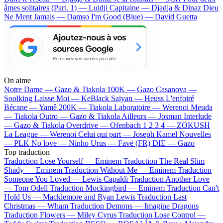
âmes solitaires (Part. 1) — Luidji
Capitaine — Djadja & Dinaz
Dieu
Ne Ment Jamais — Damso
I'm Good (Blue) — David Guetta
On aime
Notre Dame —
Gazo & Tiakola
100K —
Gazo
Casanova —
Soolking
Laisse Moi —
KeBlack
Saiyan —
Heuss L'enfoiré
Bécane —
Yamê
200K —
Tiakola
Laboratoire —
Werenoi
Meuda
—
Tiakola
Outro —
Gazo & Tiakola
Ailleurs —
Josman
Interlude
—
Gazo & Tiakola
Overdrive —
Ofenbach
1 2 3 4 —
ZOKUSH
La League —
Werenoi
Celui qui part —
Joseph Kamel
Nouvelles
—
PLK
No love —
Ninho
Urus —
Favé (FR)
DIE —
Gazo
Top traduction
Traduction Lose Yourself —
Eminem
Traduction The Real Slim
Shady —
Eminem
Traduction Without Me —
Eminem
Traduction
Someone You Loved —
Lewis Capaldi
Traduction Another Love
—
Tom Odell
Traduction Mockingbird —
Eminem
Traduction Can't
Hold Us —
Macklemore and Ryan Lewis
Traduction Last
Christmas —
Wham
Traduction Demons —
Imagine Dragons
Traduction Flowers —
Miley Cyrus
Traduction Lose Control —