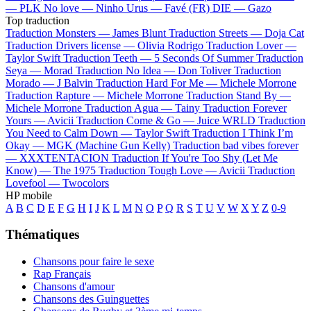
—
PLK
No love —
Ninho
Urus —
Favé (FR)
DIE —
Gazo
Top traduction
Traduction Monsters —
James Blunt
Traduction Streets —
Doja Cat
Traduction Drivers license —
Olivia Rodrigo
Traduction Lover —
Taylor Swift
Traduction Teeth —
5 Seconds Of Summer
Traduction
Seya —
Morad
Traduction No Idea —
Don Toliver
Traduction
Morado —
J Balvin
Traduction Hard For Me —
Michele Morrone
Traduction Rapture —
Michele Morrone
Traduction Stand By —
Michele Morrone
Traduction Agua —
Tainy
Traduction Forever
Yours —
Avicii
Traduction Come & Go —
Juice WRLD
Traduction
You Need to Calm Down —
Taylor Swift
Traduction I Think I’m
Okay —
MGK (Machine Gun Kelly)
Traduction bad vibes forever
—
XXXTENTACION
Traduction If You're Too Shy (Let Me
Know) —
The 1975
Traduction Tough Love —
Avicii
Traduction
Lovefool —
Twocolors
HP mobile
A
B
C
D
E
F
G
H
I
J
K
L
M
N
O
P
Q
R
S
T
U
V
W
X
Y
Z
0-9
Thématiques
Chansons pour faire le sexe
Rap Français
Chansons d'amour
Chansons des Guinguettes