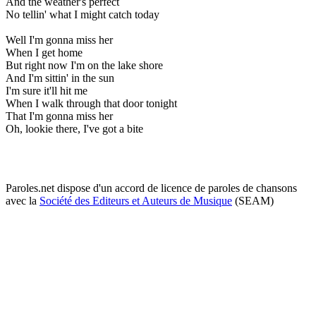
And the weather's perfect
No tellin' what I might catch today
Well I'm gonna miss her
When I get home
But right now I'm on the lake shore
And I'm sittin' in the sun
I'm sure it'll hit me
When I walk through that door tonight
That I'm gonna miss her
Oh, lookie there, I've got a bite
Paroles.net dispose d'un accord de licence de paroles de chansons
avec la
Société des Editeurs et Auteurs de Musique
(SEAM)