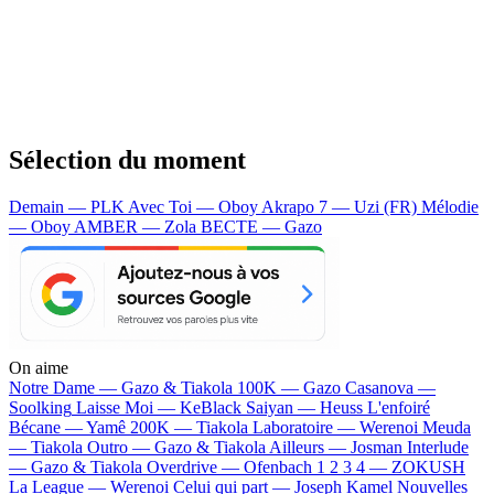
Sélection du moment
Demain — PLK
Avec Toi — Oboy
Akrapo 7 — Uzi (FR)
Mélodie
— Oboy
AMBER — Zola
BECTE — Gazo
On aime
Notre Dame —
Gazo & Tiakola
100K —
Gazo
Casanova —
Soolking
Laisse Moi —
KeBlack
Saiyan —
Heuss L'enfoiré
Bécane —
Yamê
200K —
Tiakola
Laboratoire —
Werenoi
Meuda
—
Tiakola
Outro —
Gazo & Tiakola
Ailleurs —
Josman
Interlude
—
Gazo & Tiakola
Overdrive —
Ofenbach
1 2 3 4 —
ZOKUSH
La League —
Werenoi
Celui qui part —
Joseph Kamel
Nouvelles