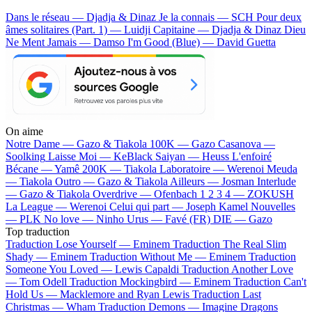
Dans le réseau — Djadja & Dinaz
Je la connais — SCH
Pour deux
âmes solitaires (Part. 1) — Luidji
Capitaine — Djadja & Dinaz
Dieu
Ne Ment Jamais — Damso
I'm Good (Blue) — David Guetta
On aime
Notre Dame —
Gazo & Tiakola
100K —
Gazo
Casanova —
Soolking
Laisse Moi —
KeBlack
Saiyan —
Heuss L'enfoiré
Bécane —
Yamê
200K —
Tiakola
Laboratoire —
Werenoi
Meuda
—
Tiakola
Outro —
Gazo & Tiakola
Ailleurs —
Josman
Interlude
—
Gazo & Tiakola
Overdrive —
Ofenbach
1 2 3 4 —
ZOKUSH
La League —
Werenoi
Celui qui part —
Joseph Kamel
Nouvelles
—
PLK
No love —
Ninho
Urus —
Favé (FR)
DIE —
Gazo
Top traduction
Traduction Lose Yourself —
Eminem
Traduction The Real Slim
Shady —
Eminem
Traduction Without Me —
Eminem
Traduction
Someone You Loved —
Lewis Capaldi
Traduction Another Love
—
Tom Odell
Traduction Mockingbird —
Eminem
Traduction Can't
Hold Us —
Macklemore and Ryan Lewis
Traduction Last
Christmas —
Wham
Traduction Demons —
Imagine Dragons