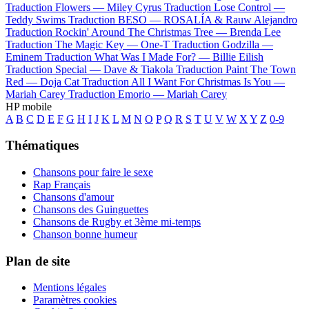
Traduction Flowers —
Miley Cyrus
Traduction Lose Control —
Teddy Swims
Traduction BESO —
ROSALÍA & Rauw Alejandro
Traduction Rockin' Around The Christmas Tree —
Brenda Lee
Traduction The Magic Key —
One-T
Traduction Godzilla —
Eminem
Traduction What Was I Made For? —
Billie Eilish
Traduction Special —
Dave & Tiakola
Traduction Paint The Town
Red —
Doja Cat
Traduction All I Want For Christmas Is You —
Mariah Carey
Traduction Emorio —
Mariah Carey
HP mobile
A
B
C
D
E
F
G
H
I
J
K
L
M
N
O
P
Q
R
S
T
U
V
W
X
Y
Z
0-9
Thématiques
Chansons pour faire le sexe
Rap Français
Chansons d'amour
Chansons des Guinguettes
Chansons de Rugby et 3ème mi-temps
Chanson bonne humeur
Plan de site
Mentions légales
Paramètres cookies