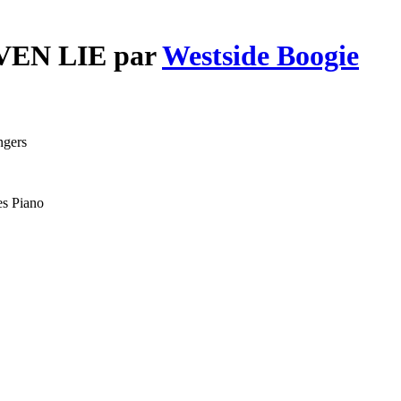
EVEN LIE par
Westside Boogie
ngers
es Piano