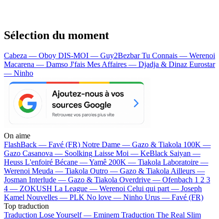
Sélection du moment
Cabeza — Oboy
DIS-MOI — Guy2Bezbar
Tu Connais — Werenoi
Macarena — Damso
J'fais Mes Affaires — Djadja & Dinaz
Eurostar
— Ninho
On aime
FlashBack —
Favé (FR)
Notre Dame —
Gazo & Tiakola
100K —
Gazo
Casanova —
Soolking
Laisse Moi —
KeBlack
Saiyan —
Heuss L'enfoiré
Bécane —
Yamê
200K —
Tiakola
Laboratoire —
Werenoi
Meuda —
Tiakola
Outro —
Gazo & Tiakola
Ailleurs —
Josman
Interlude —
Gazo & Tiakola
Overdrive —
Ofenbach
1 2 3
4 —
ZOKUSH
La League —
Werenoi
Celui qui part —
Joseph
Kamel
Nouvelles —
PLK
No love —
Ninho
Urus —
Favé (FR)
Top traduction
Traduction Lose Yourself —
Eminem
Traduction The Real Slim