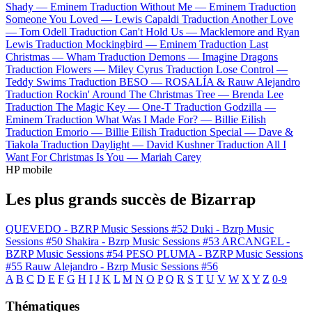
Shady —
Eminem
Traduction Without Me —
Eminem
Traduction
Someone You Loved —
Lewis Capaldi
Traduction Another Love
—
Tom Odell
Traduction Can't Hold Us —
Macklemore and Ryan
Lewis
Traduction Mockingbird —
Eminem
Traduction Last
Christmas —
Wham
Traduction Demons —
Imagine Dragons
Traduction Flowers —
Miley Cyrus
Traduction Lose Control —
Teddy Swims
Traduction BESO —
ROSALÍA & Rauw Alejandro
Traduction Rockin' Around The Christmas Tree —
Brenda Lee
Traduction The Magic Key —
One-T
Traduction Godzilla —
Eminem
Traduction What Was I Made For? —
Billie Eilish
Traduction Emorio —
Billie Eilish
Traduction Special —
Dave &
Tiakola
Traduction Daylight —
David Kushner
Traduction All I
Want For Christmas Is You —
Mariah Carey
HP mobile
Les plus grands succès de Bizarrap
QUEVEDO - BZRP Music Sessions #52
Duki - Bzrp Music
Sessions #50
Shakira - Bzrp Music Sessions #53
ARCANGEL -
BZRP Music Sessions #54
PESO PLUMA - BZRP Music Sessions
#55
Rauw Alejandro - Bzrp Music Sessions #56
A
B
C
D
E
F
G
H
I
J
K
L
M
N
O
P
Q
R
S
T
U
V
W
X
Y
Z
0-9
Thématiques