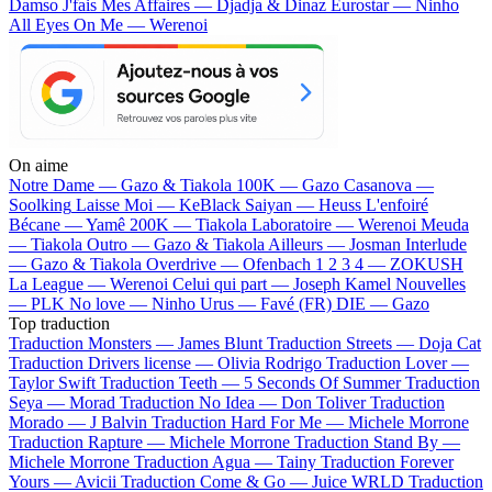
Damso
J'fais Mes Affaires — Djadja & Dinaz
Eurostar — Ninho
All Eyes On Me — Werenoi
On aime
Notre Dame —
Gazo & Tiakola
100K —
Gazo
Casanova —
Soolking
Laisse Moi —
KeBlack
Saiyan —
Heuss L'enfoiré
Bécane —
Yamê
200K —
Tiakola
Laboratoire —
Werenoi
Meuda
—
Tiakola
Outro —
Gazo & Tiakola
Ailleurs —
Josman
Interlude
—
Gazo & Tiakola
Overdrive —
Ofenbach
1 2 3 4 —
ZOKUSH
La League —
Werenoi
Celui qui part —
Joseph Kamel
Nouvelles
—
PLK
No love —
Ninho
Urus —
Favé (FR)
DIE —
Gazo
Top traduction
Traduction Monsters —
James Blunt
Traduction Streets —
Doja Cat
Traduction Drivers license —
Olivia Rodrigo
Traduction Lover —
Taylor Swift
Traduction Teeth —
5 Seconds Of Summer
Traduction
Seya —
Morad
Traduction No Idea —
Don Toliver
Traduction
Morado —
J Balvin
Traduction Hard For Me —
Michele Morrone
Traduction Rapture —
Michele Morrone
Traduction Stand By —
Michele Morrone
Traduction Agua —
Tainy
Traduction Forever
Yours —
Avicii
Traduction Come & Go —
Juice WRLD
Traduction