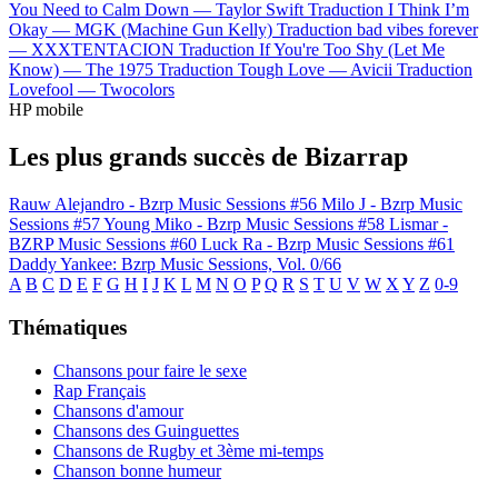
You Need to Calm Down —
Taylor Swift
Traduction I Think I’m
Okay —
MGK (Machine Gun Kelly)
Traduction bad vibes forever
—
XXXTENTACION
Traduction If You're Too Shy (Let Me
Know) —
The 1975
Traduction Tough Love —
Avicii
Traduction
Lovefool —
Twocolors
HP mobile
Les plus grands succès de Bizarrap
Rauw Alejandro - Bzrp Music Sessions #56
Milo J - Bzrp Music
Sessions #57
Young Miko - Bzrp Music Sessions #58
Lismar -
BZRP Music Sessions #60
Luck Ra - Bzrp Music Sessions #61
Daddy Yankee: Bzrp Music Sessions, Vol. 0/66
A
B
C
D
E
F
G
H
I
J
K
L
M
N
O
P
Q
R
S
T
U
V
W
X
Y
Z
0-9
Thématiques
Chansons pour faire le sexe
Rap Français
Chansons d'amour
Chansons des Guinguettes
Chansons de Rugby et 3ème mi-temps
Chanson bonne humeur