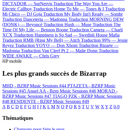
DICTADOR —
SurNervis
Traduction The Way You Are —
Electric Callboy
Traduction Home To Me —
Tones & I
Traduction
Mi Chico —
DJ Goja
Traduction My Body Isn't Ready —
Sombr
Traduction Danceteria —
Madonna
Traduction MORNING DEW
(DONK) —
Beyoncé
Traduction Hush —
Muse
Traduction The
Time Of My Life —
Benson Boone
Traduction Camera —
Charli
XCX
Traduction Happiness is So Sad —
Swedish House Mafia
Traduction RMB (Ring My Bell) —
Aitch
Traduction 99% —
Jessie
Reyez
Traduction YOYO —
Don Xhoni
Traduction Bizarre —
Madonna
Traduction Van Cleef Pt 2 —
Malie Donn
Traduction
WIDE AWAKE —
Chris Grey
HP mobile
Les plus grands succès de Bizarrap
MHD - BZRP Music Sessions #44
PTAZETA - BZRP Music
Sessions #45
Anuel AA - Bzrp Music Sessions #46
MORAD -
BZRP Music Sessions #47
TIAGO PZK - BZRP Music Sessions
#48
RESIDENTE - BZRP Music Sessions #49
A
B
C
D
E
F
G
H
I
J
K
L
M
N
O
P
Q
R
S
T
U
V
W
X
Y
Z
0-9
Thématiques
Chansons pour faire le sexe