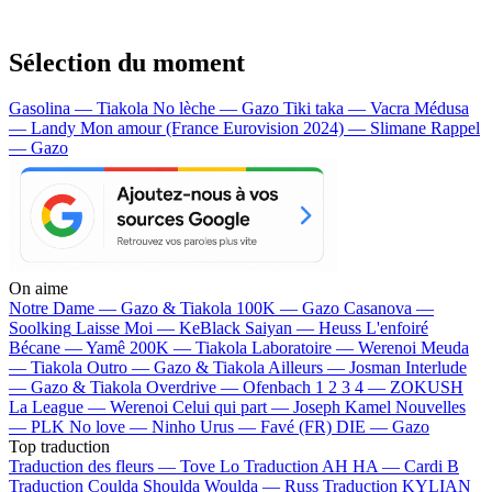
Sélection du moment
Gasolina — Tiakola
No lèche — Gazo
Tiki taka — Vacra
Médusa
— Landy
Mon amour (France Eurovision 2024) — Slimane
Rappel
— Gazo
On aime
Notre Dame —
Gazo & Tiakola
100K —
Gazo
Casanova —
Soolking
Laisse Moi —
KeBlack
Saiyan —
Heuss L'enfoiré
Bécane —
Yamê
200K —
Tiakola
Laboratoire —
Werenoi
Meuda
—
Tiakola
Outro —
Gazo & Tiakola
Ailleurs —
Josman
Interlude
—
Gazo & Tiakola
Overdrive —
Ofenbach
1 2 3 4 —
ZOKUSH
La League —
Werenoi
Celui qui part —
Joseph Kamel
Nouvelles
—
PLK
No love —
Ninho
Urus —
Favé (FR)
DIE —
Gazo
Top traduction
Traduction des fleurs —
Tove Lo
Traduction AH HA —
Cardi B
Traduction Coulda Shoulda Woulda —
Russ
Traduction KYLIAN