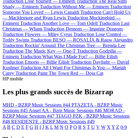
Traduction Lose Yourself —
Eminem
Traduction The Real Slim
Shady —
Eminem
Traduction Without Me —
Eminem
Traduction
Someone You Loved —
Lewis Capaldi
Traduction Can't Hold Us
—
Macklemore and Ryan Lewis
Traduction Mockingbird —
Eminem
Traduction Another Love —
Tom Odell
Traduction Last
Christmas —
Wham
Traduction Demons —
Imagine Dragons
Traduction Flowers —
Miley Cyrus
Traduction Lose Control —
Teddy Swims
Traduction BESO —
ROSALÍA & Rauw Alejandro
Traduction Rockin' Around The Christmas Tree —
Brenda Lee
Traduction The Magic Key —
One-T
Traduction Godzilla —
Eminem
Traduction What Was I Made For? —
Billie Eilish
Traduction Emorio —
Billie Eilish
Traduction Daylight —
David
Kushner
Traduction All I Want For Christmas Is You —
Mariah
Carey
Traduction Paint The Town Red —
Doja Cat
HP mobile
Les plus grands succès de Bizarrap
MHD - BZRP Music Sessions #44
PTAZETA - BZRP Music
Sessions #45
Anuel AA - Bzrp Music Sessions #46
MORAD -
BZRP Music Sessions #47
TIAGO PZK - BZRP Music Sessions
#48
RESIDENTE - BZRP Music Sessions #49
A
B
C
D
E
F
G
H
I
J
K
L
M
N
O
P
Q
R
S
T
U
V
W
X
Y
Z
0-9