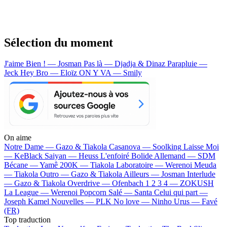
Sélection du moment
J'aime Bien ! — Josman
Pas là — Djadja & Dinaz
Parapluie —
Jeck
Hey Bro — Eloïz
ON Y VA — Smily
On aime
Notre Dame —
Gazo & Tiakola
Casanova —
Soolking
Laisse Moi
—
KeBlack
Saiyan —
Heuss L'enfoiré
Bolide Allemand —
SDM
Bécane —
Yamê
200K —
Tiakola
Laboratoire —
Werenoi
Meuda
—
Tiakola
Outro —
Gazo & Tiakola
Ailleurs —
Josman
Interlude
—
Gazo & Tiakola
Overdrive —
Ofenbach
1 2 3 4 —
ZOKUSH
La League —
Werenoi
Popcorn Salé —
Santa
Celui qui part —
Joseph Kamel
Nouvelles —
PLK
No love —
Ninho
Urus —
Favé
(FR)
Top traduction