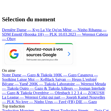
Sélection du moment
Dernière Danse — Kyo
La Vie Qu'on Mène — Ninho
Rihanna —
SDM
Emotif (Booska 1H) — PLK
10.03.2023 — Werenoi
Cabeza
— Oboy
On aime
Notre Dame —
Gazo & Tiakola
100K —
Gazo
Casanova —
Soolking
Laisse Moi —
KeBlack
Saiyan —
Heuss L'enfoiré
Bécane —
Yamê
200K —
Tiakola
Laboratoire —
Werenoi
Meuda
—
Tiakola
Outro —
Gazo & Tiakola
Ailleurs —
Josman
Interlude
—
Gazo & Tiakola
Overdrive —
Ofenbach
1 2 3 4 —
ZOKUSH
La League —
Werenoi
Celui qui part —
Joseph Kamel
Nouvelles
—
PLK
No love —
Ninho
Urus —
Favé (FR)
DIE —
Gazo
Top traduction
Traduction Monsters —
James Blunt
Traduction Streets —
Doja Cat