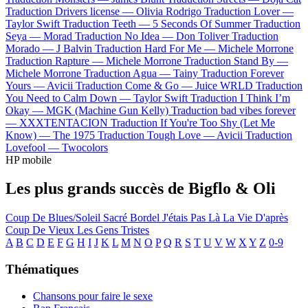
Traduction Drivers license —
Olivia Rodrigo
Traduction Lover —
Taylor Swift
Traduction Teeth —
5 Seconds Of Summer
Traduction
Seya —
Morad
Traduction No Idea —
Don Toliver
Traduction
Morado —
J Balvin
Traduction Hard For Me —
Michele Morrone
Traduction Rapture —
Michele Morrone
Traduction Stand By —
Michele Morrone
Traduction Agua —
Tainy
Traduction Forever
Yours —
Avicii
Traduction Come & Go —
Juice WRLD
Traduction
You Need to Calm Down —
Taylor Swift
Traduction I Think I’m
Okay —
MGK (Machine Gun Kelly)
Traduction bad vibes forever
—
XXXTENTACION
Traduction If You're Too Shy (Let Me
Know) —
The 1975
Traduction Tough Love —
Avicii
Traduction
Lovefool —
Twocolors
HP mobile
Les plus grands succès de Bigflo & Oli
Coup De Blues/Soleil
Sacré Bordel
J'étais Pas Là
La Vie D'après
Coup De Vieux
Les Gens Tristes
A
B
C
D
E
F
G
H
I
J
K
L
M
N
O
P
Q
R
S
T
U
V
W
X
Y
Z
0-9
Thématiques
Chansons pour faire le sexe