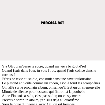
Y a Oli qui m'passe le sucre, quand ma vie a le goût d'sel
Quand j'suis dans l'dur, tu vois l'truc, quand j'suis coincé dans le
carrousel
J'écris ce texte au studio, construit dans une cave toulousaine
Le plafond en voûte comme un cocon, l'son à fond les acouphènes
On taffe sur le prochain album, on sait qu'il faut qu'on s'renouvelle
Minute de silence pour les sons qui finiront à la poubelle
Allez Flo, sois assidu, c'est pas si dur, on va s'y mettre
J'rêvais d'sortir un album, j'en suis déjà au quatrième
Sous la pluie diluvienne, avec Oli, on est trempés