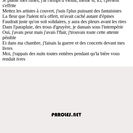
Je plante mes rimes, j'ai l'temps d'vieillir, même si, ici, l'présent
s'effrite
Mettez les artistes à couvert, j'suis l'plus puissant des fantaisistes
La fleur que l'talent m'a offert, m'avait caché autant d'épines
Faudrait juste qu'on soit solidaires, y aura des pleurs avant les rires
Dans l'parapluie, des trous d'gruyère, je dansais sous l'intempérie
Oui, j'avais peur mais j'avais l'flair, j'trouvais toute cette attente
pénible
Et dans ma chambre, j'faisais la guerre et des concerts devant mes
livres
Moi, j'rappais des nuits toutes entières pendant qu'la bière vous
rendait ivres