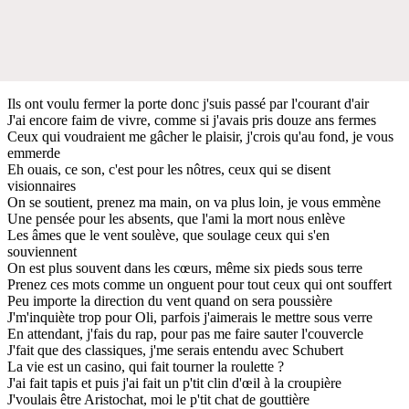
Ils ont voulu fermer la porte donc j'suis passé par l'courant d'air
J'ai encore faim de vivre, comme si j'avais pris douze ans fermes
Ceux qui voudraient me gâcher le plaisir, j'crois qu'au fond, je vous
emmerde
Eh ouais, ce son, c'est pour les nôtres, ceux qui se disent
visionnaires
On se soutient, prenez ma main, on va plus loin, je vous emmène
Une pensée pour les absents, que l'ami la mort nous enlève
Les âmes que le vent soulève, que soulage ceux qui s'en
souviennent
On est plus souvent dans les cœurs, même six pieds sous terre
Prenez ces mots comme un onguent pour tout ceux qui ont souffert
Peu importe la direction du vent quand on sera poussière
J'm'inquiète trop pour Oli, parfois j'aimerais le mettre sous verre
En attendant, j'fais du rap, pour pas me faire sauter l'couvercle
J'fait que des classiques, j'me serais entendu avec Schubert
La vie est un casino, qui fait tourner la roulette ?
J'ai fait tapis et puis j'ai fait un p'tit clin d'œil à la croupière
J'voulais être Aristochat, moi le p'tit chat de gouttière