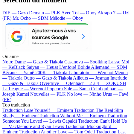
DIE — Gazo
Demain — PLK
Avec Toi — Oboy
Akrapo 7 — Uzi
(FR)
Mr. Ocho — SDM
Mélodie — Oboy
On aime
Notre Dame —
Gazo & Tiakola
Casanova —
Soolking
Laisse Moi
—
KeBlack
Saiyan —
Heuss L'enfoiré
Bolide Allemand —
SDM
Bécane —
Yamê
200K —
Tiakola
Laboratoire —
Werenoi
Meuda
—
Tiakola
Outro —
Gazo & Tiakola
Ailleurs —
Josman
Interlude
—
Gazo & Tiakola
Overdrive —
Ofenbach
1 2 3 4 —
ZOKUSH
La League —
Werenoi
Popcorn Salé —
Santa
Celui qui part —
Joseph Kamel
Nouvelles —
PLK
No love —
Ninho
Urus —
Favé
(FR)
Top traduction
Traduction Lose Yourself —
Eminem
Traduction The Real Slim
Shady —
Eminem
Traduction Without Me —
Eminem
Traduction
Someone You Loved —
Lewis Capaldi
Traduction Can't Hold Us
—
Macklemore and Ryan Lewis
Traduction Mockingbird —
Eminem
Traduction Another Love —
Tom Odell
Traduction Last