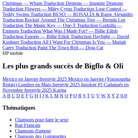
Christmas —
Wham
Traduction Demons —
Imagine Dragons
Traduction Flowers —
Miley Cyrus
Traduction Lose Control —
Teddy Swims
Traduction BESO —
ROSALÍA & Rauw Alejandro
Traduction Rockin' Around The Christmas Tree —
Brenda Lee
Traduction The Magic Key —
One-T
Traduction Godzilla —
Eminem
Traduction What Was I Made For? —
Billie Eilish
Traduction Emorio —
Billie Eilish
Traduction Daylight —
David
Kushner
Traduction All I Want For Christmas Is You —
Mariah
Carey
Traduction Paint The Town Red —
Doja Cat
HP mobile
Les plus grands succès de Bigflo & Oli
Mexico en Janvier freestyle 2025
Mexico en Janvier (Youssoupha
Remix)
Londres en Mars freestyle 2025
Insolent #5
Cadaqués en
Novembre freestyle 2025
Karma
A
B
C
D
E
F
G
H
I
J
K
L
M
N
O
P
Q
R
S
T
U
V
W
X
Y
Z
0-9
Thématiques
Chansons pour faire le sexe
Rap Français
Chansons d'amour
Chansons des Guinguettes