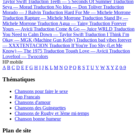
Taylor Swift
Traduction Teeth —
5 Seconds Of Summer
Traduction
Seya —
Morad
Traduction No Idea —
Don Toliver
Traduction
Morado —
J Balvin
Traduction Hard For Me —
Michele Morrone
Traduction Rapture —
Michele Morrone
Traduction Stand By —
Michele Morrone
Traduction Agua —
Tainy
Traduction Forever
Yours —
Avicii
Traduction Come & Go —
Juice WRLD
Traduction
You Need to Calm Down —
Taylor Swift
Traduction I Think I’m
Okay —
MGK (Machine Gun Kelly)
Traduction bad vibes forever
—
XXXTENTACION
Traduction If You're Too Shy (Let Me
Know) —
The 1975
Traduction Tough Love —
Avicii
Traduction
Lovefool —
Twocolors
HP mobile
A
B
C
D
E
F
G
H
I
J
K
L
M
N
O
P
Q
R
S
T
U
V
W
X
Y
Z
0-9
Thématiques
Chansons pour faire le sexe
Rap Français
Chansons d'amour
Chansons des Guinguettes
Chansons de Rugby et 3ème mi-temps
Chanson bonne humeur
Plan de site