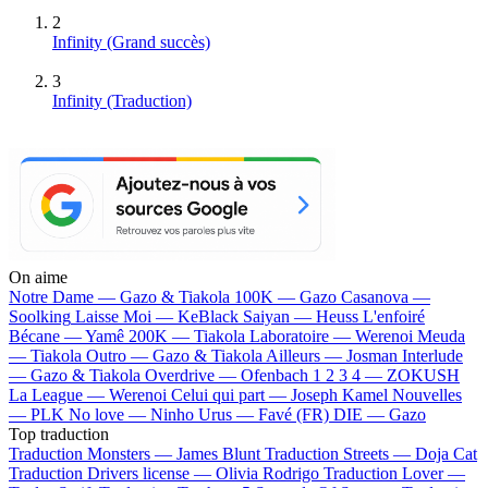
2
Infinity
(Grand succès)
3
Infinity (Traduction)
On aime
Notre Dame —
Gazo & Tiakola
100K —
Gazo
Casanova —
Soolking
Laisse Moi —
KeBlack
Saiyan —
Heuss L'enfoiré
Bécane —
Yamê
200K —
Tiakola
Laboratoire —
Werenoi
Meuda
—
Tiakola
Outro —
Gazo & Tiakola
Ailleurs —
Josman
Interlude
—
Gazo & Tiakola
Overdrive —
Ofenbach
1 2 3 4 —
ZOKUSH
La League —
Werenoi
Celui qui part —
Joseph Kamel
Nouvelles
—
PLK
No love —
Ninho
Urus —
Favé (FR)
DIE —
Gazo
Top traduction
Traduction Monsters —
James Blunt
Traduction Streets —
Doja Cat
Traduction Drivers license —
Olivia Rodrigo
Traduction Lover —