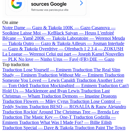
On aime
Notre Dame —
Gazo & Tiakola
100K —
Gazo
Casanova —
Soolking
Laisse Moi —
KeBlack
Saiyan —
Heuss L'enfoiré
Bécane —
Yamê
200K —
Tiakola
Laboratoire —
Werenoi
Meuda
—
Tiakola
Outro —
Gazo & Tiakola
Ailleurs —
Josman
Interlude
—
Gazo & Tiakola
Overdrive —
Ofenbach
1 2 3 4 —
ZOKUSH
La League —
Werenoi
Celui qui part —
Joseph Kamel
Nouvelles
—
PLK
No love —
Ninho
Urus —
Favé (FR)
DIE —
Gazo
Top traduction
Traduction Lose Yourself —
Eminem
Traduction The Real Slim
Shady —
Eminem
Traduction Without Me —
Eminem
Traduction
Someone You Loved —
Lewis Capaldi
Traduction Another Love
—
Tom Odell
Traduction Mockingbird —
Eminem
Traduction Can't
Hold Us —
Macklemore and Ryan Lewis
Traduction Last
Christmas —
Wham
Traduction Demons —
Imagine Dragons
Traduction Flowers —
Miley Cyrus
Traduction Lose Control —
Teddy Swims
Traduction BESO —
ROSALÍA & Rauw Alejandro
Traduction Rockin' Around The Christmas Tree —
Brenda Lee
Traduction The Magic Key —
One-T
Traduction Godzilla —
Eminem
Traduction What Was I Made For? —
Billie Eilish
Traduction Special —
Dave & Tiakola
Traduction Paint The Town