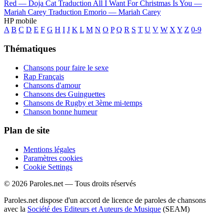
Red —
Doja Cat
Traduction All I Want For Christmas Is You —
Mariah Carey
Traduction Emorio —
Mariah Carey
HP mobile
A
B
C
D
E
F
G
H
I
J
K
L
M
N
O
P
Q
R
S
T
U
V
W
X
Y
Z
0-9
Thématiques
Chansons pour faire le sexe
Rap Français
Chansons d'amour
Chansons des Guinguettes
Chansons de Rugby et 3ème mi-temps
Chanson bonne humeur
Plan de site
Mentions légales
Paramètres cookies
Cookie Settings
© 2026 Paroles.net — Tous droits réservés
Paroles.net dispose d'un accord de licence de paroles de chansons
avec la
Société des Editeurs et Auteurs de Musique
(SEAM)