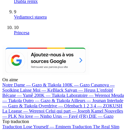
Diabla remix
9
Vediamoci stasera
10
Princesa
On aime
Notre Dame —
Gazo & Tiakola
100K —
Gazo
Casanova —
Soolking
Laisse Moi —
KeBlack
Saiyan —
Heuss L'enfoiré
Bécane —
Yamê
200K —
Tiakola
Laboratoire —
Werenoi
Meuda
—
Tiakola
Outro —
Gazo & Tiakola
Ailleurs —
Josman
Interlude
—
Gazo & Tiakola
Overdrive —
Ofenbach
1 2 3 4 —
ZOKUSH
La League —
Werenoi
Celui qui part —
Joseph Kamel
Nouvelles
—
PLK
No love —
Ninho
Urus —
Favé (FR)
DIE —
Gazo
Top traduction
Traduction Lose Yourself —
Eminem
Traduction The Real Slim