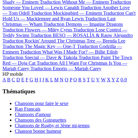
Shady —
Eminem
Traduction Without Me —
Eminem
Traduction
Someone You Loved —
Lewis Capaldi
Traduction Another Love
—
Tom Odell
Traduction Mockingbird —
Eminem
Traduction Can't
Hold Us —
Macklemore and Ryan Lewis
Traduction Last
Christmas —
Wham
Traduction Demons —
Imagine Dragons
Traduction Flowers —
Miley Cyrus
Traduction Lose Control —
Teddy Swims
Traduction BESO —
ROSALÍA & Rauw Alejandro
Traduction Rockin' Around The Christmas Tree —
Brenda Lee
Traduction The Magic Key —
One-T
Traduction Godzilla —
Eminem
Traduction What Was I Made For? —
Billie Eilish
Traduction Special —
Dave & Tiakola
Traduction Paint The Town
Red —
Doja Cat
Traduction All I Want For Christmas Is You —
Mariah Carey
Traduction Emorio —
Mariah Carey
HP mobile
A
B
C
D
E
F
G
H
I
J
K
L
M
N
O
P
Q
R
S
T
U
V
W
X
Y
Z
0-9
Thématiques
Chansons pour faire le sexe
Rap Français
Chansons d'amour
Chansons des Guinguettes
Chansons de Rugby et 3ème mi-temps
Chanson bonne humeur