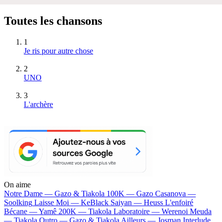
Toutes les chansons
1
Je ris pour autre chose
2
UNO
3
L'archère
On aime
Notre Dame —
Gazo & Tiakola
100K —
Gazo
Casanova —
Soolking
Laisse Moi —
KeBlack
Saiyan —
Heuss L'enfoiré
Bécane —
Yamê
200K —
Tiakola
Laboratoire —
Werenoi
Meuda
—
Tiakola
Outro —
Gazo & Tiakola
Ailleurs —
Josman
Interlude