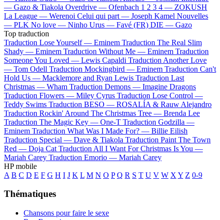
—
Gazo & Tiakola
Overdrive —
Ofenbach
1 2 3 4 —
ZOKUSH
La League —
Werenoi
Celui qui part —
Joseph Kamel
Nouvelles
—
PLK
No love —
Ninho
Urus —
Favé (FR)
DIE —
Gazo
Top traduction
Traduction Lose Yourself —
Eminem
Traduction The Real Slim
Shady —
Eminem
Traduction Without Me —
Eminem
Traduction
Someone You Loved —
Lewis Capaldi
Traduction Another Love
—
Tom Odell
Traduction Mockingbird —
Eminem
Traduction Can't
Hold Us —
Macklemore and Ryan Lewis
Traduction Last
Christmas —
Wham
Traduction Demons —
Imagine Dragons
Traduction Flowers —
Miley Cyrus
Traduction Lose Control —
Teddy Swims
Traduction BESO —
ROSALÍA & Rauw Alejandro
Traduction Rockin' Around The Christmas Tree —
Brenda Lee
Traduction The Magic Key —
One-T
Traduction Godzilla —
Eminem
Traduction What Was I Made For? —
Billie Eilish
Traduction Special —
Dave & Tiakola
Traduction Paint The Town
Red —
Doja Cat
Traduction All I Want For Christmas Is You —
Mariah Carey
Traduction Emorio —
Mariah Carey
HP mobile
A
B
C
D
E
F
G
H
I
J
K
L
M
N
O
P
Q
R
S
T
U
V
W
X
Y
Z
0-9
Thématiques
Chansons pour faire le sexe