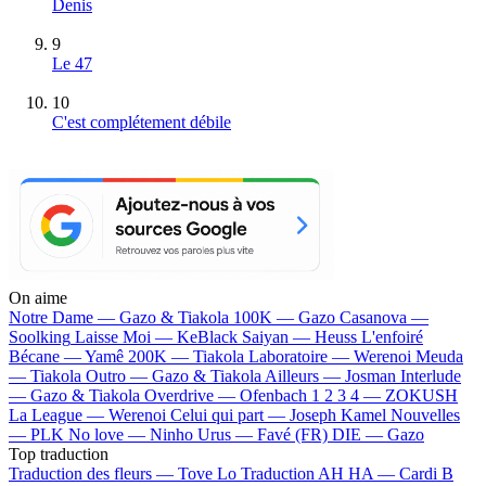
Denis
9
Le 47
10
C'est complétement débile
On aime
Notre Dame —
Gazo & Tiakola
100K —
Gazo
Casanova —
Soolking
Laisse Moi —
KeBlack
Saiyan —
Heuss L'enfoiré
Bécane —
Yamê
200K —
Tiakola
Laboratoire —
Werenoi
Meuda
—
Tiakola
Outro —
Gazo & Tiakola
Ailleurs —
Josman
Interlude
—
Gazo & Tiakola
Overdrive —
Ofenbach
1 2 3 4 —
ZOKUSH
La League —
Werenoi
Celui qui part —
Joseph Kamel
Nouvelles
—
PLK
No love —
Ninho
Urus —
Favé (FR)
DIE —
Gazo
Top traduction
Traduction des fleurs —
Tove Lo
Traduction AH HA —
Cardi B