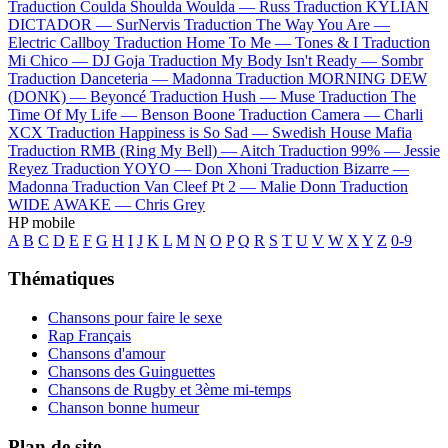
Traduction Coulda Shoulda Woulda —
Russ
Traduction KYLIAN
DICTADOR —
SurNervis
Traduction The Way You Are —
Electric Callboy
Traduction Home To Me —
Tones & I
Traduction
Mi Chico —
DJ Goja
Traduction My Body Isn't Ready —
Sombr
Traduction Danceteria —
Madonna
Traduction MORNING DEW
(DONK) —
Beyoncé
Traduction Hush —
Muse
Traduction The
Time Of My Life —
Benson Boone
Traduction Camera —
Charli
XCX
Traduction Happiness is So Sad —
Swedish House Mafia
Traduction RMB (Ring My Bell) —
Aitch
Traduction 99% —
Jessie
Reyez
Traduction YOYO —
Don Xhoni
Traduction Bizarre —
Madonna
Traduction Van Cleef Pt 2 —
Malie Donn
Traduction
WIDE AWAKE —
Chris Grey
HP mobile
A
B
C
D
E
F
G
H
I
J
K
L
M
N
O
P
Q
R
S
T
U
V
W
X
Y
Z
0-9
Thématiques
Chansons pour faire le sexe
Rap Français
Chansons d'amour
Chansons des Guinguettes
Chansons de Rugby et 3ème mi-temps
Chanson bonne humeur
Plan de site