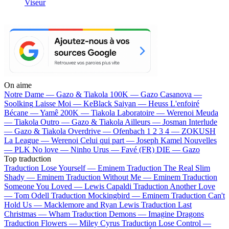
Viseur
On aime
Notre Dame —
Gazo & Tiakola
100K —
Gazo
Casanova —
Soolking
Laisse Moi —
KeBlack
Saiyan —
Heuss L'enfoiré
Bécane —
Yamê
200K —
Tiakola
Laboratoire —
Werenoi
Meuda
—
Tiakola
Outro —
Gazo & Tiakola
Ailleurs —
Josman
Interlude
—
Gazo & Tiakola
Overdrive —
Ofenbach
1 2 3 4 —
ZOKUSH
La League —
Werenoi
Celui qui part —
Joseph Kamel
Nouvelles
—
PLK
No love —
Ninho
Urus —
Favé (FR)
DIE —
Gazo
Top traduction
Traduction Lose Yourself —
Eminem
Traduction The Real Slim
Shady —
Eminem
Traduction Without Me —
Eminem
Traduction
Someone You Loved —
Lewis Capaldi
Traduction Another Love
—
Tom Odell
Traduction Mockingbird —
Eminem
Traduction Can't
Hold Us —
Macklemore and Ryan Lewis
Traduction Last
Christmas —
Wham
Traduction Demons —
Imagine Dragons
Traduction Flowers —
Miley Cyrus
Traduction Lose Control —