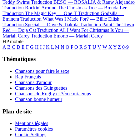
Teddy Swims
Traduction BESO —
ROSALÍA & Rauw Alejandro
Traduction Rockin' Around The Christmas Tree —
Brenda Lee
Traduction The Magic Key —
One-T
Traduction Godzilla —
Eminem
Traduction What Was I Made For? —
Billie Eilish
Traduction Special —
Dave & Tiakola
Traduction Paint The Town
Red —
Doja Cat
Traduction All I Want For Christmas Is You —
Mariah Carey
Traduction Emorio —
Mariah Carey
HP mobile
A
B
C
D
E
F
G
H
I
J
K
L
M
N
O
P
Q
R
S
T
U
V
W
X
Y
Z
0-9
Thématiques
Chansons pour faire le sexe
Rap Français
Chansons d'amour
Chansons des Guinguettes
Chansons de Rugby et 3ème mi-temps
Chanson bonne humeur
Plan de site
Mentions légales
Paramètres cookies
Cookie Settings