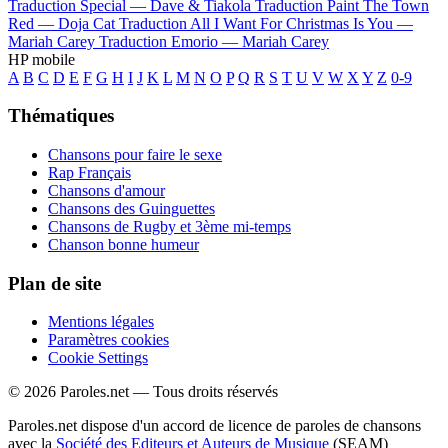
Traduction Special —
Dave & Tiakola
Traduction Paint The Town
Red —
Doja Cat
Traduction All I Want For Christmas Is You —
Mariah Carey
Traduction Emorio —
Mariah Carey
HP mobile
A
B
C
D
E
F
G
H
I
J
K
L
M
N
O
P
Q
R
S
T
U
V
W
X
Y
Z
0-9
Thématiques
Chansons pour faire le sexe
Rap Français
Chansons d'amour
Chansons des Guinguettes
Chansons de Rugby et 3ème mi-temps
Chanson bonne humeur
Plan de site
Mentions légales
Paramètres cookies
Cookie Settings
© 2026 Paroles.net — Tous droits réservés
Paroles.net dispose d'un accord de licence de paroles de chansons
avec la
Société des Editeurs et Auteurs de Musique
(SEAM)