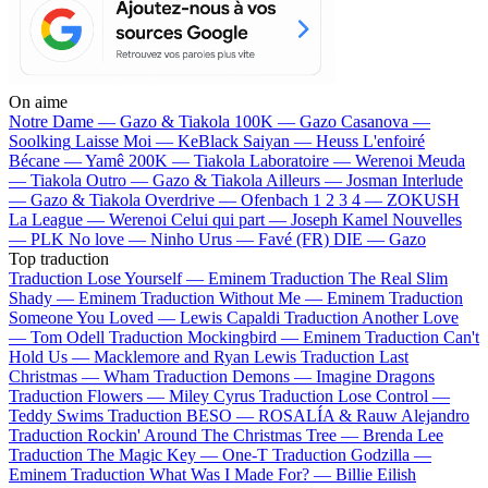
On aime
Notre Dame —
Gazo & Tiakola
100K —
Gazo
Casanova —
Soolking
Laisse Moi —
KeBlack
Saiyan —
Heuss L'enfoiré
Bécane —
Yamê
200K —
Tiakola
Laboratoire —
Werenoi
Meuda
—
Tiakola
Outro —
Gazo & Tiakola
Ailleurs —
Josman
Interlude
—
Gazo & Tiakola
Overdrive —
Ofenbach
1 2 3 4 —
ZOKUSH
La League —
Werenoi
Celui qui part —
Joseph Kamel
Nouvelles
—
PLK
No love —
Ninho
Urus —
Favé (FR)
DIE —
Gazo
Top traduction
Traduction Lose Yourself —
Eminem
Traduction The Real Slim
Shady —
Eminem
Traduction Without Me —
Eminem
Traduction
Someone You Loved —
Lewis Capaldi
Traduction Another Love
—
Tom Odell
Traduction Mockingbird —
Eminem
Traduction Can't
Hold Us —
Macklemore and Ryan Lewis
Traduction Last
Christmas —
Wham
Traduction Demons —
Imagine Dragons
Traduction Flowers —
Miley Cyrus
Traduction Lose Control —
Teddy Swims
Traduction BESO —
ROSALÍA & Rauw Alejandro
Traduction Rockin' Around The Christmas Tree —
Brenda Lee
Traduction The Magic Key —
One-T
Traduction Godzilla —
Eminem
Traduction What Was I Made For? —
Billie Eilish