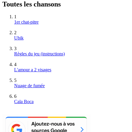
Toutes les chansons
1
1er chat-pitre
2
Ubik
3
Règles du jeu (instructions)
4
L'amour a 2 visages
5
Nuage de fumée
6
Cala Boca