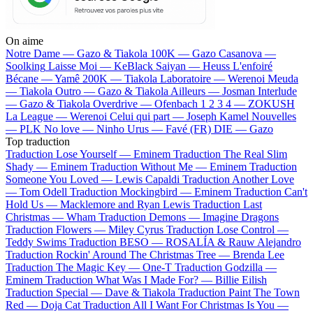
On aime
Notre Dame —
Gazo & Tiakola
100K —
Gazo
Casanova —
Soolking
Laisse Moi —
KeBlack
Saiyan —
Heuss L'enfoiré
Bécane —
Yamê
200K —
Tiakola
Laboratoire —
Werenoi
Meuda
—
Tiakola
Outro —
Gazo & Tiakola
Ailleurs —
Josman
Interlude
—
Gazo & Tiakola
Overdrive —
Ofenbach
1 2 3 4 —
ZOKUSH
La League —
Werenoi
Celui qui part —
Joseph Kamel
Nouvelles
—
PLK
No love —
Ninho
Urus —
Favé (FR)
DIE —
Gazo
Top traduction
Traduction Lose Yourself —
Eminem
Traduction The Real Slim
Shady —
Eminem
Traduction Without Me —
Eminem
Traduction
Someone You Loved —
Lewis Capaldi
Traduction Another Love
—
Tom Odell
Traduction Mockingbird —
Eminem
Traduction Can't
Hold Us —
Macklemore and Ryan Lewis
Traduction Last
Christmas —
Wham
Traduction Demons —
Imagine Dragons
Traduction Flowers —
Miley Cyrus
Traduction Lose Control —
Teddy Swims
Traduction BESO —
ROSALÍA & Rauw Alejandro
Traduction Rockin' Around The Christmas Tree —
Brenda Lee
Traduction The Magic Key —
One-T
Traduction Godzilla —
Eminem
Traduction What Was I Made For? —
Billie Eilish
Traduction Special —
Dave & Tiakola
Traduction Paint The Town
Red —
Doja Cat
Traduction All I Want For Christmas Is You —