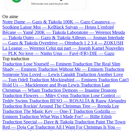
On aime
Notre Dame —
Gazo & Tiakola
100K —
Gazo
Casanova —
Soolking
Laisse Moi —
KeBlack
Saiyan —
Heuss L'enfoiré
Bécane —
Yamê
200K —
Tiakola
Laboratoire —
Werenoi
Meuda
—
Tiakola
Outro —
Gazo & Tiakola
Ailleurs —
Josman
Interlude
—
Gazo & Tiakola
Overdrive —
Ofenbach
1 2 3 4 —
ZOKUSH
La League —
Werenoi
Celui qui part —
Joseph Kamel
Nouvelles
—
PLK
No love —
Ninho
Urus —
Favé (FR)
DIE —
Gazo
Top traduction
Traduction Lose Yourself —
Eminem
Traduction The Real Slim
Shady —
Eminem
Traduction Without Me —
Eminem
Traduction
Someone You Loved —
Lewis Capaldi
Traduction Another Love
—
Tom Odell
Traduction Mockingbird —
Eminem
Traduction Can't
Hold Us —
Macklemore and Ryan Lewis
Traduction Last
Christmas —
Wham
Traduction Demons —
Imagine Dragons
Traduction Flowers —
Miley Cyrus
Traduction Lose Control —
Teddy Swims
Traduction BESO —
ROSALÍA & Rauw Alejandro
Traduction Rockin' Around The Christmas Tree —
Brenda Lee
Traduction The Magic Key —
One-T
Traduction Godzilla —
Eminem
Traduction What Was I Made For? —
Billie Eilish
Traduction Special —
Dave & Tiakola
Traduction Paint The Town
Red —
Doja Cat
Traduction All I Want For Christmas Is You —