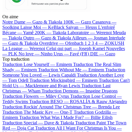
On aime
Notre Dame —
Gazo & Tiakola
100K —
Gazo
Casanova —
Soolking
Laisse Moi —
KeBlack
Saiyan —
Heuss L'enfoiré
Bécane —
Yamê
200K —
Tiakola
Laboratoire —
Werenoi
Meuda
—
Tiakola
Outro —
Gazo & Tiakola
Ailleurs —
Josman
Interlude
—
Gazo & Tiakola
Overdrive —
Ofenbach
1 2 3 4 —
ZOKUSH
La League —
Werenoi
Celui qui part —
Joseph Kamel
Nouvelles
—
PLK
No love —
Ninho
Urus —
Favé (FR)
DIE —
Gazo
Top traduction
Traduction Lose Yourself —
Eminem
Traduction The Real Slim
Shady —
Eminem
Traduction Without Me —
Eminem
Traduction
Someone You Loved —
Lewis Capaldi
Traduction Another Love
—
Tom Odell
Traduction Mockingbird —
Eminem
Traduction Can't
Hold Us —
Macklemore and Ryan Lewis
Traduction Last
Christmas —
Wham
Traduction Demons —
Imagine Dragons
Traduction Flowers —
Miley Cyrus
Traduction Lose Control —
Teddy Swims
Traduction BESO —
ROSALÍA & Rauw Alejandro
Traduction Rockin' Around The Christmas Tree —
Brenda Lee
Traduction The Magic Key —
One-T
Traduction Godzilla —
Eminem
Traduction What Was I Made For? —
Billie Eilish
Traduction Special —
Dave & Tiakola
Traduction Paint The Town
Red —
Doja Cat
Traduction All I Want For Christmas Is You —