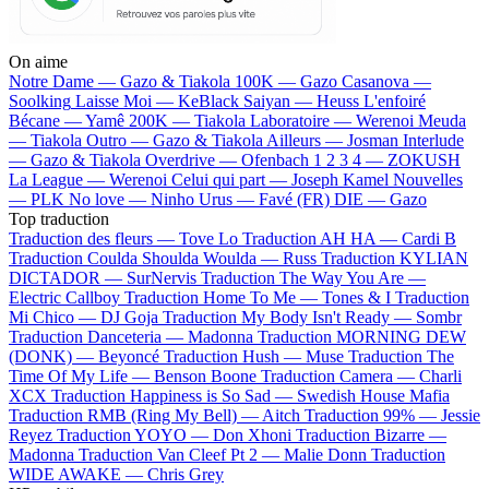
On aime
Notre Dame —
Gazo & Tiakola
100K —
Gazo
Casanova —
Soolking
Laisse Moi —
KeBlack
Saiyan —
Heuss L'enfoiré
Bécane —
Yamê
200K —
Tiakola
Laboratoire —
Werenoi
Meuda
—
Tiakola
Outro —
Gazo & Tiakola
Ailleurs —
Josman
Interlude
—
Gazo & Tiakola
Overdrive —
Ofenbach
1 2 3 4 —
ZOKUSH
La League —
Werenoi
Celui qui part —
Joseph Kamel
Nouvelles
—
PLK
No love —
Ninho
Urus —
Favé (FR)
DIE —
Gazo
Top traduction
Traduction des fleurs —
Tove Lo
Traduction AH HA —
Cardi B
Traduction Coulda Shoulda Woulda —
Russ
Traduction KYLIAN
DICTADOR —
SurNervis
Traduction The Way You Are —
Electric Callboy
Traduction Home To Me —
Tones & I
Traduction
Mi Chico —
DJ Goja
Traduction My Body Isn't Ready —
Sombr
Traduction Danceteria —
Madonna
Traduction MORNING DEW
(DONK) —
Beyoncé
Traduction Hush —
Muse
Traduction The
Time Of My Life —
Benson Boone
Traduction Camera —
Charli
XCX
Traduction Happiness is So Sad —
Swedish House Mafia
Traduction RMB (Ring My Bell) —
Aitch
Traduction 99% —
Jessie
Reyez
Traduction YOYO —
Don Xhoni
Traduction Bizarre —
Madonna
Traduction Van Cleef Pt 2 —
Malie Donn
Traduction
WIDE AWAKE —
Chris Grey