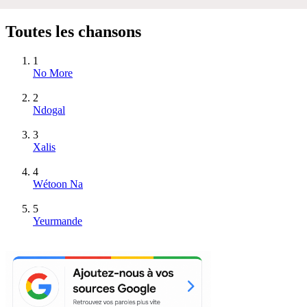
Toutes les chansons
1
No More
2
Ndogal
3
Xalis
4
Wétoon Na
5
Yeurmande