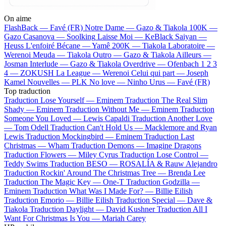
On aime
FlashBack —
Favé (FR)
Notre Dame —
Gazo & Tiakola
100K —
Gazo
Casanova —
Soolking
Laisse Moi —
KeBlack
Saiyan —
Heuss L'enfoiré
Bécane —
Yamê
200K —
Tiakola
Laboratoire —
Werenoi
Meuda —
Tiakola
Outro —
Gazo & Tiakola
Ailleurs —
Josman
Interlude —
Gazo & Tiakola
Overdrive —
Ofenbach
1 2 3
4 —
ZOKUSH
La League —
Werenoi
Celui qui part —
Joseph
Kamel
Nouvelles —
PLK
No love —
Ninho
Urus —
Favé (FR)
Top traduction
Traduction Lose Yourself —
Eminem
Traduction The Real Slim
Shady —
Eminem
Traduction Without Me —
Eminem
Traduction
Someone You Loved —
Lewis Capaldi
Traduction Another Love
—
Tom Odell
Traduction Can't Hold Us —
Macklemore and Ryan
Lewis
Traduction Mockingbird —
Eminem
Traduction Last
Christmas —
Wham
Traduction Demons —
Imagine Dragons
Traduction Flowers —
Miley Cyrus
Traduction Lose Control —
Teddy Swims
Traduction BESO —
ROSALÍA & Rauw Alejandro
Traduction Rockin' Around The Christmas Tree —
Brenda Lee
Traduction The Magic Key —
One-T
Traduction Godzilla —
Eminem
Traduction What Was I Made For? —
Billie Eilish
Traduction Emorio —
Billie Eilish
Traduction Special —
Dave &
Tiakola
Traduction Daylight —
David Kushner
Traduction All I
Want For Christmas Is You —
Mariah Carey