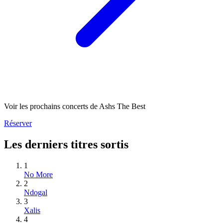
Voir les prochains concerts de Ashs The Best
Réserver
Les derniers titres sortis
1
No More
2
Ndogal
3
Xalis
4