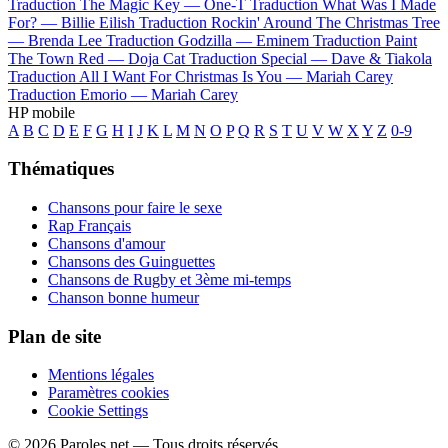
Traduction The Magic Key —
One-T
Traduction What Was I Made
For? —
Billie Eilish
Traduction Rockin' Around The Christmas Tree
—
Brenda Lee
Traduction Godzilla —
Eminem
Traduction Paint
The Town Red —
Doja Cat
Traduction Special —
Dave & Tiakola
Traduction All I Want For Christmas Is You —
Mariah Carey
Traduction Emorio —
Mariah Carey
HP mobile
A
B
C
D
E
F
G
H
I
J
K
L
M
N
O
P
Q
R
S
T
U
V
W
X
Y
Z
0-9
Thématiques
Chansons pour faire le sexe
Rap Français
Chansons d'amour
Chansons des Guinguettes
Chansons de Rugby et 3ème mi-temps
Chanson bonne humeur
Plan de site
Mentions légales
Paramètres cookies
Cookie Settings
© 2026 Paroles.net — Tous droits réservés