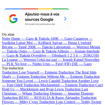
On aime
Notre Dame —
Gazo & Tiakola
100K —
Gazo
Casanova —
Soolking
Laisse Moi —
KeBlack
Saiyan —
Heuss L'enfoiré
Bécane —
Yamê
200K —
Tiakola
Laboratoire —
Werenoi
Meuda
—
Tiakola
Outro —
Gazo & Tiakola
Ailleurs —
Josman
Interlude
—
Gazo & Tiakola
Overdrive —
Ofenbach
1 2 3 4 —
ZOKUSH
La League —
Werenoi
Celui qui part —
Joseph Kamel
Nouvelles
—
PLK
No love —
Ninho
Urus —
Favé (FR)
DIE —
Gazo
Top traduction
Traduction Lose Yourself —
Eminem
Traduction The Real Slim
Shady —
Eminem
Traduction Without Me —
Eminem
Traduction
Someone You Loved —
Lewis Capaldi
Traduction Another Love
—
Tom Odell
Traduction Mockingbird —
Eminem
Traduction Can't
Hold Us —
Macklemore and Ryan Lewis
Traduction Last
Christmas —
Wham
Traduction Demons —
Imagine Dragons
Traduction BESO —
ROSALÍA & Rauw Alejandro
Traduction
Flowers —
Miley Cyrus
Traduction Lose Control —
Teddy Swims