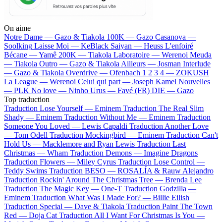
On aime
Notre Dame —
Gazo & Tiakola
100K —
Gazo
Casanova —
Soolking
Laisse Moi —
KeBlack
Saiyan —
Heuss L'enfoiré
Bécane —
Yamê
200K —
Tiakola
Laboratoire —
Werenoi
Meuda
—
Tiakola
Outro —
Gazo & Tiakola
Ailleurs —
Josman
Interlude
—
Gazo & Tiakola
Overdrive —
Ofenbach
1 2 3 4 —
ZOKUSH
La League —
Werenoi
Celui qui part —
Joseph Kamel
Nouvelles
—
PLK
No love —
Ninho
Urus —
Favé (FR)
DIE —
Gazo
Top traduction
Traduction Lose Yourself —
Eminem
Traduction The Real Slim
Shady —
Eminem
Traduction Without Me —
Eminem
Traduction
Someone You Loved —
Lewis Capaldi
Traduction Another Love
—
Tom Odell
Traduction Mockingbird —
Eminem
Traduction Can't
Hold Us —
Macklemore and Ryan Lewis
Traduction Last
Christmas —
Wham
Traduction Demons —
Imagine Dragons
Traduction Flowers —
Miley Cyrus
Traduction Lose Control —
Teddy Swims
Traduction BESO —
ROSALÍA & Rauw Alejandro
Traduction Rockin' Around The Christmas Tree —
Brenda Lee
Traduction The Magic Key —
One-T
Traduction Godzilla —
Eminem
Traduction What Was I Made For? —
Billie Eilish
Traduction Special —
Dave & Tiakola
Traduction Paint The Town
Red —
Doja Cat
Traduction All I Want For Christmas Is You —