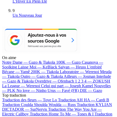
L'Hiver En Plein Été
9
Un Nouveau Jour
On aime
Notre Dame —
Gazo & Tiakola
100K —
Gazo
Casanova —
Soolking
Laisse Moi —
KeBlack
Saiyan —
Heuss L'enfoiré
Bécane —
Yamê
200K —
Tiakola
Laboratoire —
Werenoi
Meuda
—
Tiakola
Outro —
Gazo & Tiakola
Ailleurs —
Josman
Interlude
—
Gazo & Tiakola
Overdrive —
Ofenbach
1 2 3 4 —
ZOKUSH
La League —
Werenoi
Celui qui part —
Joseph Kamel
Nouvelles
—
PLK
No love —
Ninho
Urus —
Favé (FR)
DIE —
Gazo
Top traduction
Traduction des fleurs —
Tove Lo
Traduction AH HA —
Cardi B
Traduction Coulda Shoulda Woulda —
Russ
Traduction KYLIAN
DICTADOR —
SurNervis
Traduction The Way You Are —
Electric Callboy
Traduction Home To Me —
Tones & I
Traduction