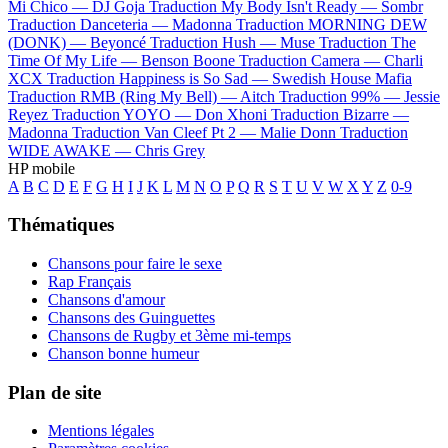
Mi Chico —
DJ Goja
Traduction My Body Isn't Ready —
Sombr
Traduction Danceteria —
Madonna
Traduction MORNING DEW
(DONK) —
Beyoncé
Traduction Hush —
Muse
Traduction The
Time Of My Life —
Benson Boone
Traduction Camera —
Charli
XCX
Traduction Happiness is So Sad —
Swedish House Mafia
Traduction RMB (Ring My Bell) —
Aitch
Traduction 99% —
Jessie
Reyez
Traduction YOYO —
Don Xhoni
Traduction Bizarre —
Madonna
Traduction Van Cleef Pt 2 —
Malie Donn
Traduction
WIDE AWAKE —
Chris Grey
HP mobile
A
B
C
D
E
F
G
H
I
J
K
L
M
N
O
P
Q
R
S
T
U
V
W
X
Y
Z
0-9
Thématiques
Chansons pour faire le sexe
Rap Français
Chansons d'amour
Chansons des Guinguettes
Chansons de Rugby et 3ème mi-temps
Chanson bonne humeur
Plan de site
Mentions légales