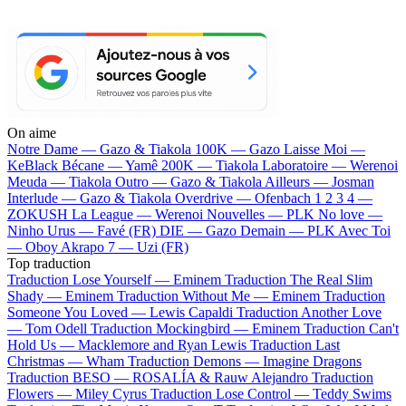
On aime
Notre Dame —
Gazo & Tiakola
100K —
Gazo
Laisse Moi —
KeBlack
Bécane —
Yamê
200K —
Tiakola
Laboratoire —
Werenoi
Meuda —
Tiakola
Outro —
Gazo & Tiakola
Ailleurs —
Josman
Interlude —
Gazo & Tiakola
Overdrive —
Ofenbach
1 2 3 4 —
ZOKUSH
La League —
Werenoi
Nouvelles —
PLK
No love —
Ninho
Urus —
Favé (FR)
DIE —
Gazo
Demain —
PLK
Avec Toi
—
Oboy
Akrapo 7 —
Uzi (FR)
Top traduction
Traduction Lose Yourself —
Eminem
Traduction The Real Slim
Shady —
Eminem
Traduction Without Me —
Eminem
Traduction
Someone You Loved —
Lewis Capaldi
Traduction Another Love
—
Tom Odell
Traduction Mockingbird —
Eminem
Traduction Can't
Hold Us —
Macklemore and Ryan Lewis
Traduction Last
Christmas —
Wham
Traduction Demons —
Imagine Dragons
Traduction BESO —
ROSALÍA & Rauw Alejandro
Traduction
Flowers —
Miley Cyrus
Traduction Lose Control —
Teddy Swims