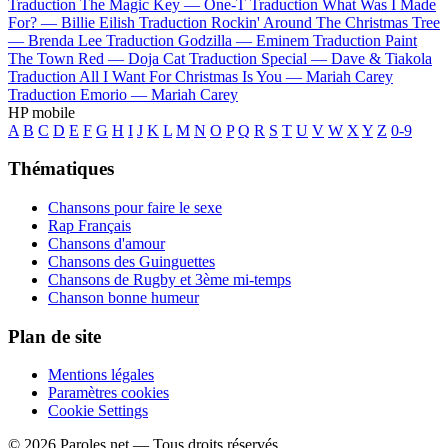
Traduction The Magic Key —
One-T
Traduction What Was I Made
For? —
Billie Eilish
Traduction Rockin' Around The Christmas Tree
—
Brenda Lee
Traduction Godzilla —
Eminem
Traduction Paint
The Town Red —
Doja Cat
Traduction Special —
Dave & Tiakola
Traduction All I Want For Christmas Is You —
Mariah Carey
Traduction Emorio —
Mariah Carey
HP mobile
A
B
C
D
E
F
G
H
I
J
K
L
M
N
O
P
Q
R
S
T
U
V
W
X
Y
Z
0-9
Thématiques
Chansons pour faire le sexe
Rap Français
Chansons d'amour
Chansons des Guinguettes
Chansons de Rugby et 3ème mi-temps
Chanson bonne humeur
Plan de site
Mentions légales
Paramètres cookies
Cookie Settings
© 2026 Paroles.net — Tous droits réservés