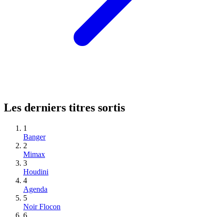
Les derniers titres sortis
1
Banger
2
Mimax
3
Houdini
4
Agenda
5
Noir Flocon
6