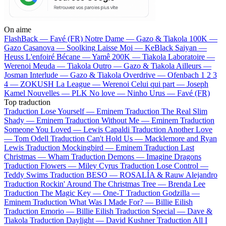
On aime
FlashBack —
Favé (FR)
Notre Dame —
Gazo & Tiakola
100K —
Gazo
Casanova —
Soolking
Laisse Moi —
KeBlack
Saiyan —
Heuss L'enfoiré
Bécane —
Yamê
200K —
Tiakola
Laboratoire —
Werenoi
Meuda —
Tiakola
Outro —
Gazo & Tiakola
Ailleurs —
Josman
Interlude —
Gazo & Tiakola
Overdrive —
Ofenbach
1 2 3
4 —
ZOKUSH
La League —
Werenoi
Celui qui part —
Joseph
Kamel
Nouvelles —
PLK
No love —
Ninho
Urus —
Favé (FR)
Top traduction
Traduction Lose Yourself —
Eminem
Traduction The Real Slim
Shady —
Eminem
Traduction Without Me —
Eminem
Traduction
Someone You Loved —
Lewis Capaldi
Traduction Another Love
—
Tom Odell
Traduction Can't Hold Us —
Macklemore and Ryan
Lewis
Traduction Mockingbird —
Eminem
Traduction Last
Christmas —
Wham
Traduction Demons —
Imagine Dragons
Traduction Flowers —
Miley Cyrus
Traduction Lose Control —
Teddy Swims
Traduction BESO —
ROSALÍA & Rauw Alejandro
Traduction Rockin' Around The Christmas Tree —
Brenda Lee
Traduction The Magic Key —
One-T
Traduction Godzilla —
Eminem
Traduction What Was I Made For? —
Billie Eilish
Traduction Emorio —
Billie Eilish
Traduction Special —
Dave &
Tiakola
Traduction Daylight —
David Kushner
Traduction All I