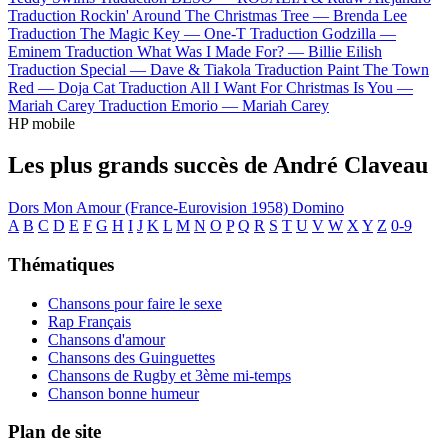
Traduction Rockin' Around The Christmas Tree —
Brenda Lee
Traduction The Magic Key —
One-T
Traduction Godzilla —
Eminem
Traduction What Was I Made For? —
Billie Eilish
Traduction Special —
Dave & Tiakola
Traduction Paint The Town
Red —
Doja Cat
Traduction All I Want For Christmas Is You —
Mariah Carey
Traduction Emorio —
Mariah Carey
HP mobile
Les plus grands succès de André Claveau
Dors Mon Amour (France-Eurovision 1958)
Domino
A
B
C
D
E
F
G
H
I
J
K
L
M
N
O
P
Q
R
S
T
U
V
W
X
Y
Z
0-9
Thématiques
Chansons pour faire le sexe
Rap Français
Chansons d'amour
Chansons des Guinguettes
Chansons de Rugby et 3ème mi-temps
Chanson bonne humeur
Plan de site