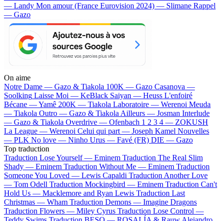
— Landy
Mon amour (France Eurovision 2024) — Slimane
Rappel
— Gazo
On aime
Notre Dame —
Gazo & Tiakola
100K —
Gazo
Casanova —
Soolking
Laisse Moi —
KeBlack
Saiyan —
Heuss L'enfoiré
Bécane —
Yamê
200K —
Tiakola
Laboratoire —
Werenoi
Meuda
—
Tiakola
Outro —
Gazo & Tiakola
Ailleurs —
Josman
Interlude
—
Gazo & Tiakola
Overdrive —
Ofenbach
1 2 3 4 —
ZOKUSH
La League —
Werenoi
Celui qui part —
Joseph Kamel
Nouvelles
—
PLK
No love —
Ninho
Urus —
Favé (FR)
DIE —
Gazo
Top traduction
Traduction Lose Yourself —
Eminem
Traduction The Real Slim
Shady —
Eminem
Traduction Without Me —
Eminem
Traduction
Someone You Loved —
Lewis Capaldi
Traduction Another Love
—
Tom Odell
Traduction Mockingbird —
Eminem
Traduction Can't
Hold Us —
Macklemore and Ryan Lewis
Traduction Last
Christmas —
Wham
Traduction Demons —
Imagine Dragons
Traduction Flowers —
Miley Cyrus
Traduction Lose Control —
Teddy Swims
Traduction BESO —
ROSALÍA & Rauw Alejandro