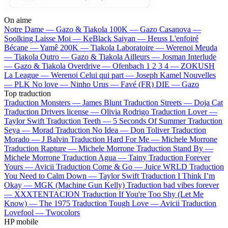
On aime
Notre Dame —
Gazo & Tiakola
100K —
Gazo
Casanova —
Soolking
Laisse Moi —
KeBlack
Saiyan —
Heuss L'enfoiré
Bécane —
Yamê
200K —
Tiakola
Laboratoire —
Werenoi
Meuda
—
Tiakola
Outro —
Gazo & Tiakola
Ailleurs —
Josman
Interlude
—
Gazo & Tiakola
Overdrive —
Ofenbach
1 2 3 4 —
ZOKUSH
La League —
Werenoi
Celui qui part —
Joseph Kamel
Nouvelles
—
PLK
No love —
Ninho
Urus —
Favé (FR)
DIE —
Gazo
Top traduction
Traduction Monsters —
James Blunt
Traduction Streets —
Doja Cat
Traduction Drivers license —
Olivia Rodrigo
Traduction Lover —
Taylor Swift
Traduction Teeth —
5 Seconds Of Summer
Traduction
Seya —
Morad
Traduction No Idea —
Don Toliver
Traduction
Morado —
J Balvin
Traduction Hard For Me —
Michele Morrone
Traduction Rapture —
Michele Morrone
Traduction Stand By —
Michele Morrone
Traduction Agua —
Tainy
Traduction Forever
Yours —
Avicii
Traduction Come & Go —
Juice WRLD
Traduction
You Need to Calm Down —
Taylor Swift
Traduction I Think I’m
Okay —
MGK (Machine Gun Kelly)
Traduction bad vibes forever
—
XXXTENTACION
Traduction If You're Too Shy (Let Me
Know) —
The 1975
Traduction Tough Love —
Avicii
Traduction
Lovefool —
Twocolors
HP mobile