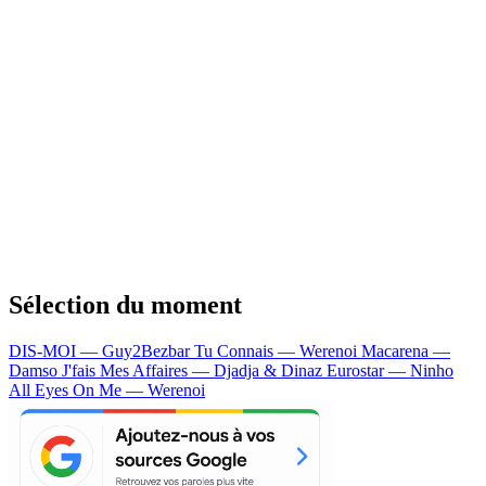
Sélection du moment
DIS-MOI — Guy2Bezbar
Tu Connais — Werenoi
Macarena —
Damso
J'fais Mes Affaires — Djadja & Dinaz
Eurostar — Ninho
All Eyes On Me — Werenoi