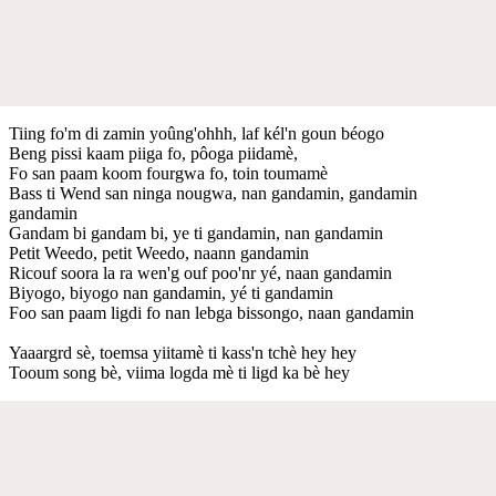
Tiing fo'm di zamin yoûng'ohhh, laf kél'n goun béogo
Beng pissi kaam piiga fo, pôoga piidamè,
Fo san paam koom fourgwa fo, toin toumamè
Bass ti Wend san ninga nougwa, nan gandamin, gandamin
gandamin
Gandam bi gandam bi, ye ti gandamin, nan gandamin
Petit Weedo, petit Weedo, naann gandamin
Ricouf soora la ra wen'g ouf poo'nr yé, naan gandamin
Biyogo, biyogo nan gandamin, yé ti gandamin
Foo san paam ligdi fo nan lebga bissongo, naan gandamin
Yaaargrd sè, toemsa yiitamè ti kass'n tchè hey hey
Tooum song bè, viima logda mè ti ligd ka bè hey