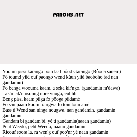
Yooum pissi karango boin laaf bôod Garango (Bôoda sanem)
Fô toumd yiid ouf paongo wend kùun yiid baoboho (ad nan
gandamin)
Fo benga woouma kaam, a sèka kir'ngo, (gandamin m'dawa)
Tak'n tak'n nsonng nore vuugo, euhhh
Beng pissi kaam piiga fo pôoga piidamè
Fo san paam koom fourgwa fo toin toumamè
Bass ti Wend san ninga nougwa, nan gandamin, gandamin
gandamin
Gandam bi gandam bi, yé ti gandamin(naaan gandamin)
Petit Weedo, petit Weedo, naann gandamin
Ricouf soora la, ra wen'g ouf poo'nr yé naan gandamin