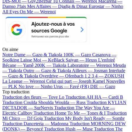
DIS-MOI — Guy2Bezbar
Tu Connais — Werenoi
Macarena —
Damso
J'fais Mes Affaires — Djadja & Dinaz
Eurostar — Ninho
All Eyes On Me — Werenoi
On aime
Notre Dame —
Gazo & Tiakola
100K —
Gazo
Casanova —
Soolking
Laisse Moi —
KeBlack
Saiyan —
Heuss L'enfoiré
Bécane —
Yamê
200K —
Tiakola
Laboratoire —
Werenoi
Meuda
—
Tiakola
Outro —
Gazo & Tiakola
Ailleurs —
Josman
Interlude
—
Gazo & Tiakola
Overdrive —
Ofenbach
1 2 3 4 —
ZOKUSH
La League —
Werenoi
Celui qui part —
Joseph Kamel
Nouvelles
—
PLK
No love —
Ninho
Urus —
Favé (FR)
DIE —
Gazo
Top traduction
Traduction des fleurs —
Tove Lo
Traduction AH HA —
Cardi B
Traduction Coulda Shoulda Woulda —
Russ
Traduction KYLIAN
DICTADOR —
SurNervis
Traduction The Way You Are —
Electric Callboy
Traduction Home To Me —
Tones & I
Traduction
Mi Chico —
DJ Goja
Traduction My Body Isn't Ready —
Sombr
Traduction Danceteria —
Madonna
Traduction MORNING DEW
(DONK) —
Beyoncé
Traduction Hush —
Muse
Traduction The