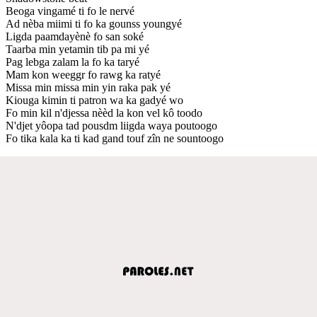
Beoga vingamé ti fo le nervé
Ad nèba miimi ti fo ka gounss youngyé
Ligda paamdayènè fo san soké
Taarba min yetamin tib pa mi yé
Pag lebga zalam la fo ka taryé
Mam kon weeggr fo rawg ka ratyé
Missa min missa min yin raka pak yé
Kiouga kimin ti patron wa ka gadyé wo
Fo min kil n'djessa nèèd la kon vel kô toodo
N'djet yôopa tad pousdm liigda waya poutoogo
Fo tika kala ka ti kad gand touf zîn ne sountoogo