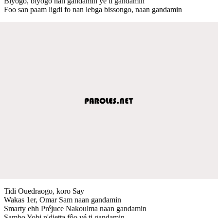
Biyogo, biyogo nan gandamin yé ti gandamin
Foo san paam ligdi fo nan lebga bissongo, naan gandamin
Tidi Ouedraogo, koro Say
Wakas 1er, Omar Sam naan gandamin
Smarty ehh Préjuce Nakoulma naan gandamin
Sambo Yobi n'djetta fôo yé ti gandamin