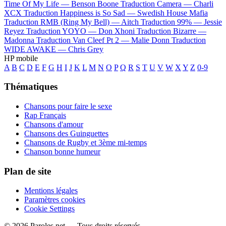
Time Of My Life —
Benson Boone
Traduction Camera —
Charli
XCX
Traduction Happiness is So Sad —
Swedish House Mafia
Traduction RMB (Ring My Bell) —
Aitch
Traduction 99% —
Jessie
Reyez
Traduction YOYO —
Don Xhoni
Traduction Bizarre —
Madonna
Traduction Van Cleef Pt 2 —
Malie Donn
Traduction
WIDE AWAKE —
Chris Grey
HP mobile
A
B
C
D
E
F
G
H
I
J
K
L
M
N
O
P
Q
R
S
T
U
V
W
X
Y
Z
0-9
Thématiques
Chansons pour faire le sexe
Rap Français
Chansons d'amour
Chansons des Guinguettes
Chansons de Rugby et 3ème mi-temps
Chanson bonne humeur
Plan de site
Mentions légales
Paramètres cookies
Cookie Settings
© 2026 Paroles.net — Tous droits réservés