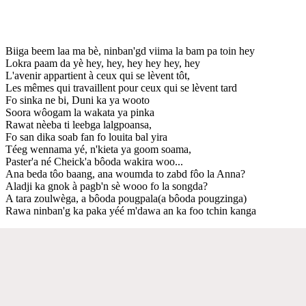
Biiga beem laa ma bè, ninban'gd viima la bam pa toin hey
Lokra paam da yè hey, hey, hey hey hey, hey
L'avenir appartient à ceux qui se lèvent tôt,
Les mêmes qui travaillent pour ceux qui se lèvent tard
Fo sinka ne bi, Duni ka ya wooto
Soora wôogam la wakata ya pinka
Rawat nèeba ti leebga lalgpoansa,
Fo san dika soab fan fo louita bal yira
Téeg wennama yé, n'kieta ya goom soama,
Paster'a né Cheick'a bôoda wakira woo...
Ana beda tôo baang, ana woumda to zabd fôo la Anna?
Aladji ka gnok à pagb'n sè wooo fo la songda?
A tara zoulwèga, a bôoda pougpala(a bôoda pougzinga)
Rawa ninban'g ka paka yéé m'dawa an ka foo tchin kanga