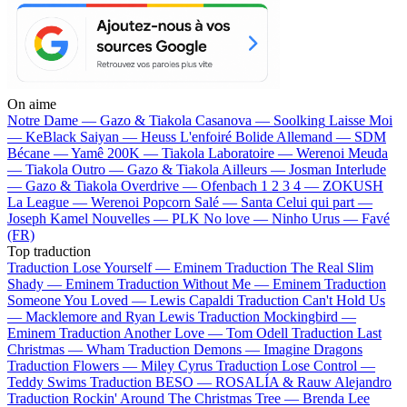
On aime
Notre Dame —
Gazo & Tiakola
Casanova —
Soolking
Laisse Moi
—
KeBlack
Saiyan —
Heuss L'enfoiré
Bolide Allemand —
SDM
Bécane —
Yamê
200K —
Tiakola
Laboratoire —
Werenoi
Meuda
—
Tiakola
Outro —
Gazo & Tiakola
Ailleurs —
Josman
Interlude
—
Gazo & Tiakola
Overdrive —
Ofenbach
1 2 3 4 —
ZOKUSH
La League —
Werenoi
Popcorn Salé —
Santa
Celui qui part —
Joseph Kamel
Nouvelles —
PLK
No love —
Ninho
Urus —
Favé
(FR)
Top traduction
Traduction Lose Yourself —
Eminem
Traduction The Real Slim
Shady —
Eminem
Traduction Without Me —
Eminem
Traduction
Someone You Loved —
Lewis Capaldi
Traduction Can't Hold Us
—
Macklemore and Ryan Lewis
Traduction Mockingbird —
Eminem
Traduction Another Love —
Tom Odell
Traduction Last
Christmas —
Wham
Traduction Demons —
Imagine Dragons
Traduction Flowers —
Miley Cyrus
Traduction Lose Control —
Teddy Swims
Traduction BESO —
ROSALÍA & Rauw Alejandro
Traduction Rockin' Around The Christmas Tree —
Brenda Lee