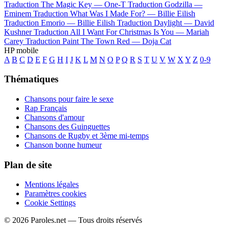
Traduction The Magic Key —
One-T
Traduction Godzilla —
Eminem
Traduction What Was I Made For? —
Billie Eilish
Traduction Emorio —
Billie Eilish
Traduction Daylight —
David
Kushner
Traduction All I Want For Christmas Is You —
Mariah
Carey
Traduction Paint The Town Red —
Doja Cat
HP mobile
A
B
C
D
E
F
G
H
I
J
K
L
M
N
O
P
Q
R
S
T
U
V
W
X
Y
Z
0-9
Thématiques
Chansons pour faire le sexe
Rap Français
Chansons d'amour
Chansons des Guinguettes
Chansons de Rugby et 3ème mi-temps
Chanson bonne humeur
Plan de site
Mentions légales
Paramètres cookies
Cookie Settings
© 2026 Paroles.net — Tous droits réservés