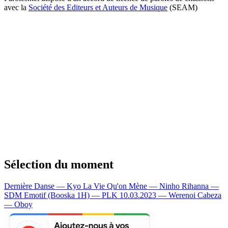
avec la
Société des Editeurs et Auteurs de Musique
(SEAM)
Sélection du moment
Dernière Danse — Kyo
La Vie Qu'on Mène — Ninho
Rihanna —
SDM
Emotif (Booska 1H) — PLK
10.03.2023 — Werenoi
Cabeza
— Oboy