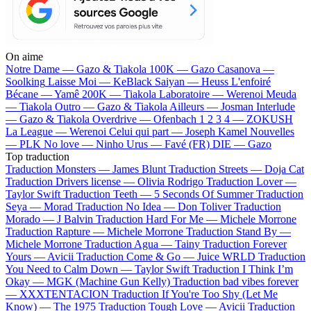
On aime
Notre Dame —
Gazo & Tiakola
100K —
Gazo
Casanova —
Soolking
Laisse Moi —
KeBlack
Saiyan —
Heuss L'enfoiré
Bécane —
Yamê
200K —
Tiakola
Laboratoire —
Werenoi
Meuda
—
Tiakola
Outro —
Gazo & Tiakola
Ailleurs —
Josman
Interlude
—
Gazo & Tiakola
Overdrive —
Ofenbach
1 2 3 4 —
ZOKUSH
La League —
Werenoi
Celui qui part —
Joseph Kamel
Nouvelles
—
PLK
No love —
Ninho
Urus —
Favé (FR)
DIE —
Gazo
Top traduction
Traduction Monsters —
James Blunt
Traduction Streets —
Doja Cat
Traduction Drivers license —
Olivia Rodrigo
Traduction Lover —
Taylor Swift
Traduction Teeth —
5 Seconds Of Summer
Traduction
Seya —
Morad
Traduction No Idea —
Don Toliver
Traduction
Morado —
J Balvin
Traduction Hard For Me —
Michele Morrone
Traduction Rapture —
Michele Morrone
Traduction Stand By —
Michele Morrone
Traduction Agua —
Tainy
Traduction Forever
Yours —
Avicii
Traduction Come & Go —
Juice WRLD
Traduction
You Need to Calm Down —
Taylor Swift
Traduction I Think I’m
Okay —
MGK (Machine Gun Kelly)
Traduction bad vibes forever
—
XXXTENTACION
Traduction If You're Too Shy (Let Me
Know) —
The 1975
Traduction Tough Love —
Avicii
Traduction