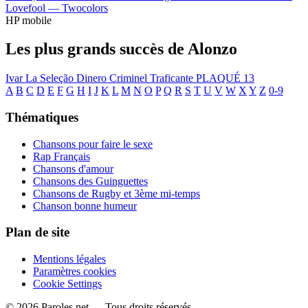
Lovefool —
Twocolors
HP mobile
Les plus grands succès de Alonzo
Ivar
La Seleção
Dinero
Criminel
Traficante
PLAQUÉ 13
A
B
C
D
E
F
G
H
I
J
K
L
M
N
O
P
Q
R
S
T
U
V
W
X
Y
Z
0-9
Thématiques
Chansons pour faire le sexe
Rap Français
Chansons d'amour
Chansons des Guinguettes
Chansons de Rugby et 3ème mi-temps
Chanson bonne humeur
Plan de site
Mentions légales
Paramètres cookies
Cookie Settings
© 2026 Paroles.net — Tous droits réservés