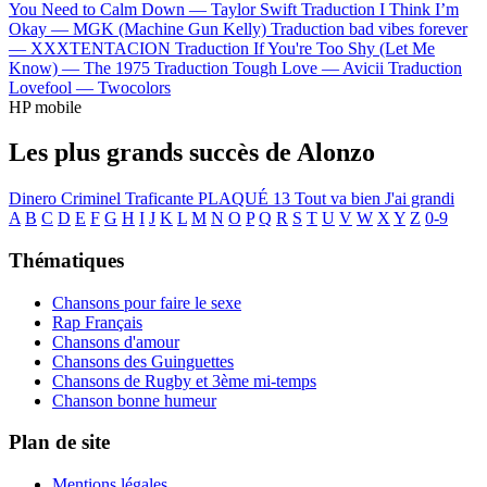
You Need to Calm Down —
Taylor Swift
Traduction I Think I’m
Okay —
MGK (Machine Gun Kelly)
Traduction bad vibes forever
—
XXXTENTACION
Traduction If You're Too Shy (Let Me
Know) —
The 1975
Traduction Tough Love —
Avicii
Traduction
Lovefool —
Twocolors
HP mobile
Les plus grands succès de Alonzo
Dinero
Criminel
Traficante
PLAQUÉ 13
Tout va bien
J'ai grandi
A
B
C
D
E
F
G
H
I
J
K
L
M
N
O
P
Q
R
S
T
U
V
W
X
Y
Z
0-9
Thématiques
Chansons pour faire le sexe
Rap Français
Chansons d'amour
Chansons des Guinguettes
Chansons de Rugby et 3ème mi-temps
Chanson bonne humeur
Plan de site
Mentions légales