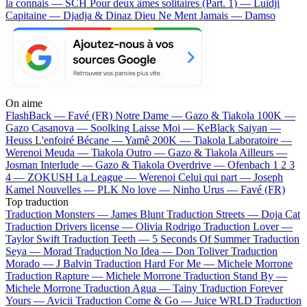
la connais — SCH
Pour deux âmes solitaires (Part. 1) — Luidji
Capitaine — Djadja & Dinaz
Dieu Ne Ment Jamais — Damso
On aime
FlashBack —
Favé (FR)
Notre Dame —
Gazo & Tiakola
100K —
Gazo
Casanova —
Soolking
Laisse Moi —
KeBlack
Saiyan —
Heuss L'enfoiré
Bécane —
Yamê
200K —
Tiakola
Laboratoire —
Werenoi
Meuda —
Tiakola
Outro —
Gazo & Tiakola
Ailleurs —
Josman
Interlude —
Gazo & Tiakola
Overdrive —
Ofenbach
1 2 3
4 —
ZOKUSH
La League —
Werenoi
Celui qui part —
Joseph
Kamel
Nouvelles —
PLK
No love —
Ninho
Urus —
Favé (FR)
Top traduction
Traduction Monsters —
James Blunt
Traduction Streets —
Doja Cat
Traduction Drivers license —
Olivia Rodrigo
Traduction Lover —
Taylor Swift
Traduction Teeth —
5 Seconds Of Summer
Traduction
Seya —
Morad
Traduction No Idea —
Don Toliver
Traduction
Morado —
J Balvin
Traduction Hard For Me —
Michele Morrone
Traduction Rapture —
Michele Morrone
Traduction Stand By —
Michele Morrone
Traduction Agua —
Tainy
Traduction Forever
Yours —
Avicii
Traduction Come & Go —
Juice WRLD
Traduction