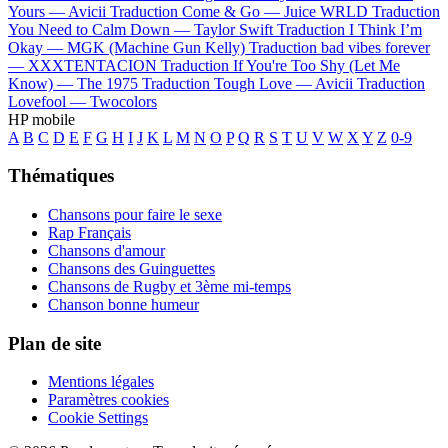
Yours —
Avicii
Traduction Come & Go —
Juice WRLD
Traduction
You Need to Calm Down —
Taylor Swift
Traduction I Think I’m
Okay —
MGK (Machine Gun Kelly)
Traduction bad vibes forever
—
XXXTENTACION
Traduction If You're Too Shy (Let Me
Know) —
The 1975
Traduction Tough Love —
Avicii
Traduction
Lovefool —
Twocolors
HP mobile
A
B
C
D
E
F
G
H
I
J
K
L
M
N
O
P
Q
R
S
T
U
V
W
X
Y
Z
0-9
Thématiques
Chansons pour faire le sexe
Rap Français
Chansons d'amour
Chansons des Guinguettes
Chansons de Rugby et 3ème mi-temps
Chanson bonne humeur
Plan de site
Mentions légales
Paramètres cookies
Cookie Settings