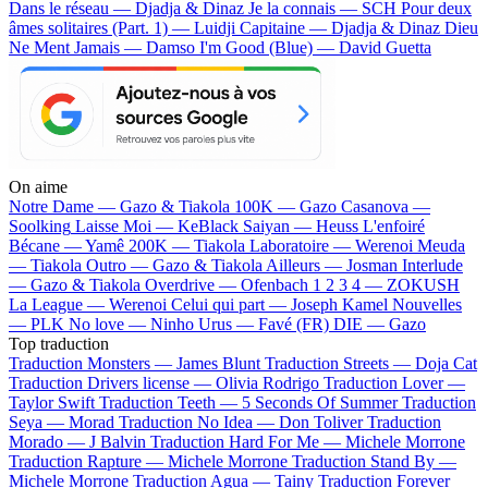
Dans le réseau — Djadja & Dinaz
Je la connais — SCH
Pour deux
âmes solitaires (Part. 1) — Luidji
Capitaine — Djadja & Dinaz
Dieu
Ne Ment Jamais — Damso
I'm Good (Blue) — David Guetta
On aime
Notre Dame —
Gazo & Tiakola
100K —
Gazo
Casanova —
Soolking
Laisse Moi —
KeBlack
Saiyan —
Heuss L'enfoiré
Bécane —
Yamê
200K —
Tiakola
Laboratoire —
Werenoi
Meuda
—
Tiakola
Outro —
Gazo & Tiakola
Ailleurs —
Josman
Interlude
—
Gazo & Tiakola
Overdrive —
Ofenbach
1 2 3 4 —
ZOKUSH
La League —
Werenoi
Celui qui part —
Joseph Kamel
Nouvelles
—
PLK
No love —
Ninho
Urus —
Favé (FR)
DIE —
Gazo
Top traduction
Traduction Monsters —
James Blunt
Traduction Streets —
Doja Cat
Traduction Drivers license —
Olivia Rodrigo
Traduction Lover —
Taylor Swift
Traduction Teeth —
5 Seconds Of Summer
Traduction
Seya —
Morad
Traduction No Idea —
Don Toliver
Traduction
Morado —
J Balvin
Traduction Hard For Me —
Michele Morrone
Traduction Rapture —
Michele Morrone
Traduction Stand By —
Michele Morrone
Traduction Agua —
Tainy
Traduction Forever