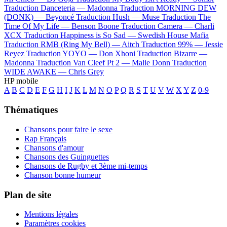
Traduction Danceteria —
Madonna
Traduction MORNING DEW
(DONK) —
Beyoncé
Traduction Hush —
Muse
Traduction The
Time Of My Life —
Benson Boone
Traduction Camera —
Charli
XCX
Traduction Happiness is So Sad —
Swedish House Mafia
Traduction RMB (Ring My Bell) —
Aitch
Traduction 99% —
Jessie
Reyez
Traduction YOYO —
Don Xhoni
Traduction Bizarre —
Madonna
Traduction Van Cleef Pt 2 —
Malie Donn
Traduction
WIDE AWAKE —
Chris Grey
HP mobile
A
B
C
D
E
F
G
H
I
J
K
L
M
N
O
P
Q
R
S
T
U
V
W
X
Y
Z
0-9
Thématiques
Chansons pour faire le sexe
Rap Français
Chansons d'amour
Chansons des Guinguettes
Chansons de Rugby et 3ème mi-temps
Chanson bonne humeur
Plan de site
Mentions légales
Paramètres cookies