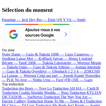
Sélection du moment
Parapluie — Jeck
Hey Bro — Eloïz
ON Y VA — Smily
On aime
Notre Dame —
Gazo & Tiakola
100K —
Gazo
Casanova —
Soolking
Laisse Moi —
KeBlack
Saiyan —
Heuss L'enfoiré
Bécane —
Yamê
200K —
Tiakola
Laboratoire —
Werenoi
Meuda
—
Tiakola
Outro —
Gazo & Tiakola
Ailleurs —
Josman
Interlude
—
Gazo & Tiakola
Overdrive —
Ofenbach
1 2 3 4 —
ZOKUSH
La League —
Werenoi
Celui qui part —
Joseph Kamel
Nouvelles
—
PLK
No love —
Ninho
Urus —
Favé (FR)
DIE —
Gazo
Top traduction
Traduction des fleurs —
Tove Lo
Traduction AH HA —
Cardi B
Traduction Coulda Shoulda Woulda —
Russ
Traduction KYLIAN
DICTADOR —
SurNervis
Traduction The Way You Are —
Electric Callboy
Traduction Home To Me —
Tones & I
Traduction
Mi Chico —
DJ Goja
Traduction My Body Isn't Ready —
Sombr