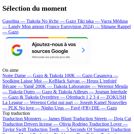
Sélection du moment
Gasolina — Tiakola
No lèche — Gazo
Tiki taka — Vacra
Médusa
— Landy
Mon amour (France Eurovision 2024) — Slimane
Rappel
— Gazo
On aime
Notre Dame —
Gazo & Tiakola
100K —
Gazo
Casanova —
Soolking
Laisse Moi —
KeBlack
Saiyan —
Heuss L'enfoiré
Bécane —
Yamê
200K —
Tiakola
Laboratoire —
Werenoi
Meuda
—
Tiakola
Outro —
Gazo & Tiakola
Ailleurs —
Josman
Interlude
—
Gazo & Tiakola
Overdrive —
Ofenbach
1 2 3 4 —
ZOKUSH
La League —
Werenoi
Celui qui part —
Joseph Kamel
Nouvelles
—
PLK
No love —
Ninho
Urus —
Favé (FR)
DIE —
Gazo
Top traduction
Traduction Monsters —
James Blunt
Traduction Streets —
Doja Cat
Traduction Drivers license —
Olivia Rodrigo
Traduction Lover —
Taylor Swift
Traduction Teeth —
5 Seconds Of Summer
Traduction