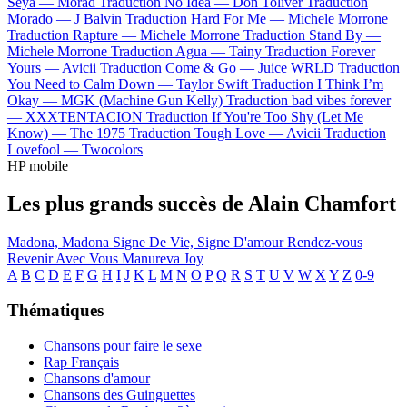
Seya —
Morad
Traduction No Idea —
Don Toliver
Traduction
Morado —
J Balvin
Traduction Hard For Me —
Michele Morrone
Traduction Rapture —
Michele Morrone
Traduction Stand By —
Michele Morrone
Traduction Agua —
Tainy
Traduction Forever
Yours —
Avicii
Traduction Come & Go —
Juice WRLD
Traduction
You Need to Calm Down —
Taylor Swift
Traduction I Think I’m
Okay —
MGK (Machine Gun Kelly)
Traduction bad vibes forever
—
XXXTENTACION
Traduction If You're Too Shy (Let Me
Know) —
The 1975
Traduction Tough Love —
Avicii
Traduction
Lovefool —
Twocolors
HP mobile
Les plus grands succès de Alain Chamfort
Madona, Madona
Signe De Vie, Signe D'amour
Rendez-vous
Revenir Avec Vous
Manureva
Joy
A
B
C
D
E
F
G
H
I
J
K
L
M
N
O
P
Q
R
S
T
U
V
W
X
Y
Z
0-9
Thématiques
Chansons pour faire le sexe
Rap Français
Chansons d'amour
Chansons des Guinguettes