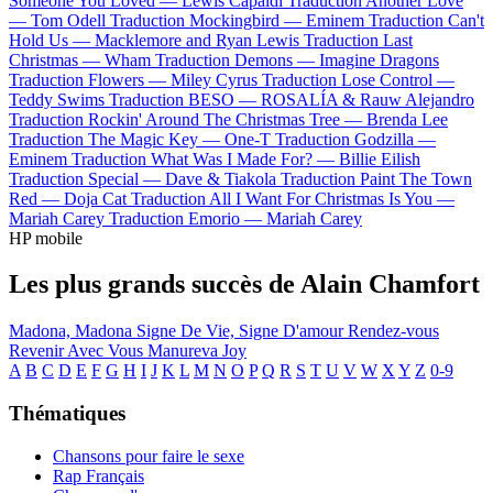
Someone You Loved —
Lewis Capaldi
Traduction Another Love
—
Tom Odell
Traduction Mockingbird —
Eminem
Traduction Can't
Hold Us —
Macklemore and Ryan Lewis
Traduction Last
Christmas —
Wham
Traduction Demons —
Imagine Dragons
Traduction Flowers —
Miley Cyrus
Traduction Lose Control —
Teddy Swims
Traduction BESO —
ROSALÍA & Rauw Alejandro
Traduction Rockin' Around The Christmas Tree —
Brenda Lee
Traduction The Magic Key —
One-T
Traduction Godzilla —
Eminem
Traduction What Was I Made For? —
Billie Eilish
Traduction Special —
Dave & Tiakola
Traduction Paint The Town
Red —
Doja Cat
Traduction All I Want For Christmas Is You —
Mariah Carey
Traduction Emorio —
Mariah Carey
HP mobile
Les plus grands succès de Alain Chamfort
Madona, Madona
Signe De Vie, Signe D'amour
Rendez-vous
Revenir Avec Vous
Manureva
Joy
A
B
C
D
E
F
G
H
I
J
K
L
M
N
O
P
Q
R
S
T
U
V
W
X
Y
Z
0-9
Thématiques
Chansons pour faire le sexe
Rap Français