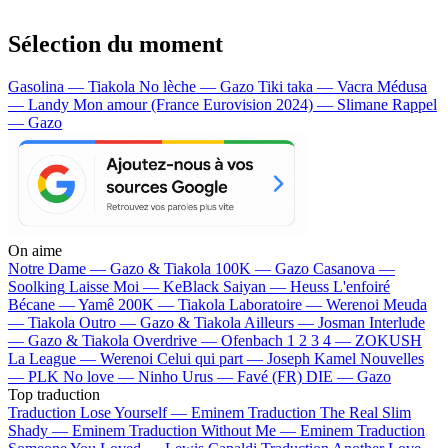
Sélection du moment
Gasolina — Tiakola
No lèche — Gazo
Tiki taka — Vacra
Médusa
— Landy
Mon amour (France Eurovision 2024) — Slimane
Rappel
— Gazo
On aime
Notre Dame —
Gazo & Tiakola
100K —
Gazo
Casanova —
Soolking
Laisse Moi —
KeBlack
Saiyan —
Heuss L'enfoiré
Bécane —
Yamê
200K —
Tiakola
Laboratoire —
Werenoi
Meuda
—
Tiakola
Outro —
Gazo & Tiakola
Ailleurs —
Josman
Interlude
—
Gazo & Tiakola
Overdrive —
Ofenbach
1 2 3 4 —
ZOKUSH
La League —
Werenoi
Celui qui part —
Joseph Kamel
Nouvelles
—
PLK
No love —
Ninho
Urus —
Favé (FR)
DIE —
Gazo
Top traduction
Traduction Lose Yourself —
Eminem
Traduction The Real Slim
Shady —
Eminem
Traduction Without Me —
Eminem
Traduction