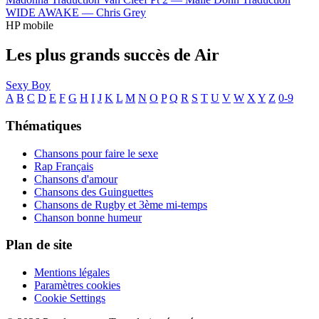
WIDE AWAKE —
Chris Grey
HP mobile
Les plus grands succès de Air
Sexy Boy
A
B
C
D
E
F
G
H
I
J
K
L
M
N
O
P
Q
R
S
T
U
V
W
X
Y
Z
0-9
Thématiques
Chansons pour faire le sexe
Rap Français
Chansons d'amour
Chansons des Guinguettes
Chansons de Rugby et 3ème mi-temps
Chanson bonne humeur
Plan de site
Mentions légales
Paramètres cookies
Cookie Settings