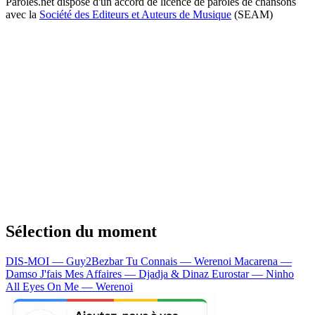
Paroles.net dispose d'un accord de licence de paroles de chansons
avec la
Société des Editeurs et Auteurs de Musique
(SEAM)
Sélection du moment
DIS-MOI — Guy2Bezbar
Tu Connais — Werenoi
Macarena —
Damso
J'fais Mes Affaires — Djadja & Dinaz
Eurostar — Ninho
All Eyes On Me — Werenoi