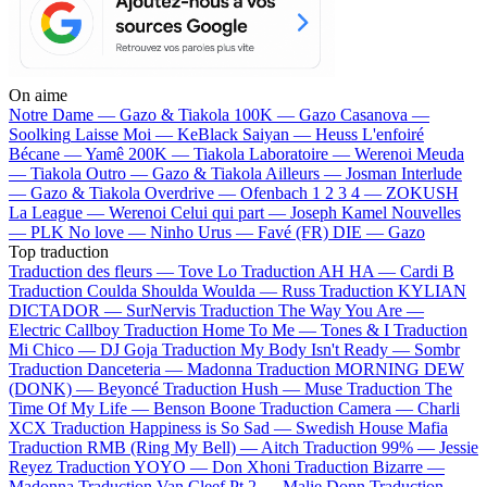
On aime
Notre Dame —
Gazo & Tiakola
100K —
Gazo
Casanova —
Soolking
Laisse Moi —
KeBlack
Saiyan —
Heuss L'enfoiré
Bécane —
Yamê
200K —
Tiakola
Laboratoire —
Werenoi
Meuda
—
Tiakola
Outro —
Gazo & Tiakola
Ailleurs —
Josman
Interlude
—
Gazo & Tiakola
Overdrive —
Ofenbach
1 2 3 4 —
ZOKUSH
La League —
Werenoi
Celui qui part —
Joseph Kamel
Nouvelles
—
PLK
No love —
Ninho
Urus —
Favé (FR)
DIE —
Gazo
Top traduction
Traduction des fleurs —
Tove Lo
Traduction AH HA —
Cardi B
Traduction Coulda Shoulda Woulda —
Russ
Traduction KYLIAN
DICTADOR —
SurNervis
Traduction The Way You Are —
Electric Callboy
Traduction Home To Me —
Tones & I
Traduction
Mi Chico —
DJ Goja
Traduction My Body Isn't Ready —
Sombr
Traduction Danceteria —
Madonna
Traduction MORNING DEW
(DONK) —
Beyoncé
Traduction Hush —
Muse
Traduction The
Time Of My Life —
Benson Boone
Traduction Camera —
Charli
XCX
Traduction Happiness is So Sad —
Swedish House Mafia
Traduction RMB (Ring My Bell) —
Aitch
Traduction 99% —
Jessie
Reyez
Traduction YOYO —
Don Xhoni
Traduction Bizarre —
Madonna
Traduction Van Cleef Pt 2 —
Malie Donn
Traduction