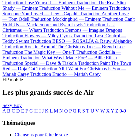
Traduction Lose Yourself —
Eminem
Traduction The Real Slim
Shady —
Eminem
Traduction Without Me —
Eminem
Traduction
Someone You Loved —
Lewis Capaldi
Traduction Another Love
—
Tom Odell
Traduction Mockingbird —
Eminem
Traduction Can't
Hold Us —
Macklemore and Ryan Lewis
Traduction Last
Christmas —
Wham
Traduction Demons —
Imagine Dragons
Traduction Flowers —
Miley Cyrus
Traduction Lose Control —
Teddy Swims
Traduction BESO —
ROSALÍA & Rauw Alejandro
Traduction Rockin' Around The Christmas Tree —
Brenda Lee
Traduction The Magic Key —
One-T
Traduction Godzilla —
Eminem
Traduction What Was I Made For? —
Billie Eilish
Traduction Special —
Dave & Tiakola
Traduction Paint The Town
Red —
Doja Cat
Traduction All I Want For Christmas Is You —
Mariah Carey
Traduction Emorio —
Mariah Carey
HP mobile
Les plus grands succès de Air
Sexy Boy
A
B
C
D
E
F
G
H
I
J
K
L
M
N
O
P
Q
R
S
T
U
V
W
X
Y
Z
0-9
Thématiques
Chansons pour faire le sexe