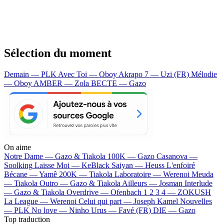
Sélection du moment
Demain — PLK
Avec Toi — Oboy
Akrapo 7 — Uzi (FR)
Mélodie
— Oboy
AMBER — Zola
BECTE — Gazo
On aime
Notre Dame —
Gazo & Tiakola
100K —
Gazo
Casanova —
Soolking
Laisse Moi —
KeBlack
Saiyan —
Heuss L'enfoiré
Bécane —
Yamê
200K —
Tiakola
Laboratoire —
Werenoi
Meuda
—
Tiakola
Outro —
Gazo & Tiakola
Ailleurs —
Josman
Interlude
—
Gazo & Tiakola
Overdrive —
Ofenbach
1 2 3 4 —
ZOKUSH
La League —
Werenoi
Celui qui part —
Joseph Kamel
Nouvelles
—
PLK
No love —
Ninho
Urus —
Favé (FR)
DIE —
Gazo
Top traduction