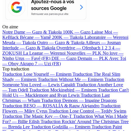
On aime
Notre Dame —
Gazo & Tiakola
100K —
Gazo
Laisse Moi —
KeBlack
Bécane —
Yamê
200K —
Tiakola
Laboratoire —
Werenoi
Meuda —
Tiakola
Outro —
Gazo & Tiakola
Ailleurs —
Josman
Interlude —
Gazo & Tiakola
Overdrive —
Ofenbach
1 2 3 4 —
ZOKUSH
La League —
Werenoi
Nouvelles —
PLK
No love —
Ninho
Urus —
Favé (FR)
DIE —
Gazo
Demain —
PLK
Avec Toi
—
Oboy
Akrapo 7 —
Uzi (FR)
Top traduction
Traduction Lose Yourself —
Eminem
Traduction The Real Slim
Shady —
Eminem
Traduction Without Me —
Eminem
Traduction
Someone You Loved —
Lewis Capaldi
Traduction Another Love
—
Tom Odell
Traduction Mockingbird —
Eminem
Traduction Can't
Hold Us —
Macklemore and Ryan Lewis
Traduction Last
Christmas —
Wham
Traduction Demons —
Imagine Dragons
Traduction BESO —
ROSALÍA & Rauw Alejandro
Traduction
Flowers —
Miley Cyrus
Traduction Lose Control —
Teddy Swims
Traduction The Magic Key —
One-T
Traduction What Was I Made
For? —
Billie Eilish
Traduction Rockin' Around The Christmas Tree
—
Brenda Lee
Traduction Godzilla —
Eminem
Traduction Paint