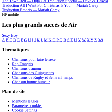
The Town Red —
Doja Cat
Traduction Special —
Dave & Tiakola
Traduction All I Want For Christmas Is You —
Mariah Carey
Traduction Emorio —
Mariah Carey
HP mobile
Les plus grands succès de Air
Sexy Boy
A
B
C
D
E
F
G
H
I
J
K
L
M
N
O
P
Q
R
S
T
U
V
W
X
Y
Z
0-9
Thématiques
Chansons pour faire le sexe
Rap Français
Chansons d'amour
Chansons des Guinguettes
Chansons de Rugby et 3ème mi-temps
Chanson bonne humeur
Plan de site
Mentions légales
Paramètres cookies
Cookie Settings