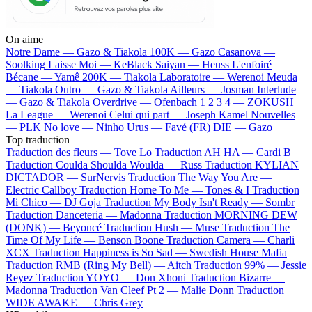
On aime
Notre Dame —
Gazo & Tiakola
100K —
Gazo
Casanova —
Soolking
Laisse Moi —
KeBlack
Saiyan —
Heuss L'enfoiré
Bécane —
Yamê
200K —
Tiakola
Laboratoire —
Werenoi
Meuda
—
Tiakola
Outro —
Gazo & Tiakola
Ailleurs —
Josman
Interlude
—
Gazo & Tiakola
Overdrive —
Ofenbach
1 2 3 4 —
ZOKUSH
La League —
Werenoi
Celui qui part —
Joseph Kamel
Nouvelles
—
PLK
No love —
Ninho
Urus —
Favé (FR)
DIE —
Gazo
Top traduction
Traduction des fleurs —
Tove Lo
Traduction AH HA —
Cardi B
Traduction Coulda Shoulda Woulda —
Russ
Traduction KYLIAN
DICTADOR —
SurNervis
Traduction The Way You Are —
Electric Callboy
Traduction Home To Me —
Tones & I
Traduction
Mi Chico —
DJ Goja
Traduction My Body Isn't Ready —
Sombr
Traduction Danceteria —
Madonna
Traduction MORNING DEW
(DONK) —
Beyoncé
Traduction Hush —
Muse
Traduction The
Time Of My Life —
Benson Boone
Traduction Camera —
Charli
XCX
Traduction Happiness is So Sad —
Swedish House Mafia
Traduction RMB (Ring My Bell) —
Aitch
Traduction 99% —
Jessie
Reyez
Traduction YOYO —
Don Xhoni
Traduction Bizarre —
Madonna
Traduction Van Cleef Pt 2 —
Malie Donn
Traduction
WIDE AWAKE —
Chris Grey