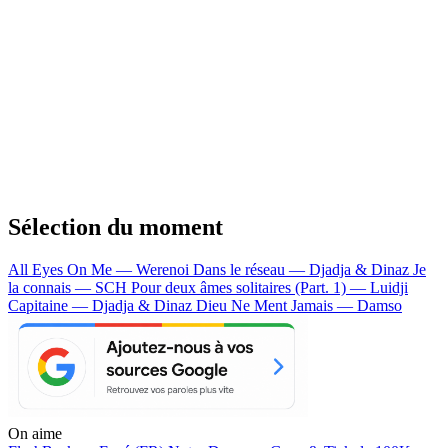
Sélection du moment
All Eyes On Me — Werenoi
Dans le réseau — Djadja & Dinaz
Je
la connais — SCH
Pour deux âmes solitaires (Part. 1) — Luidji
Capitaine — Djadja & Dinaz
Dieu Ne Ment Jamais — Damso
On aime