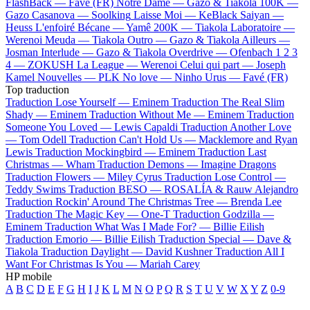
FlashBack —
Favé (FR)
Notre Dame —
Gazo & Tiakola
100K —
Gazo
Casanova —
Soolking
Laisse Moi —
KeBlack
Saiyan —
Heuss L'enfoiré
Bécane —
Yamê
200K —
Tiakola
Laboratoire —
Werenoi
Meuda —
Tiakola
Outro —
Gazo & Tiakola
Ailleurs —
Josman
Interlude —
Gazo & Tiakola
Overdrive —
Ofenbach
1 2 3
4 —
ZOKUSH
La League —
Werenoi
Celui qui part —
Joseph
Kamel
Nouvelles —
PLK
No love —
Ninho
Urus —
Favé (FR)
Top traduction
Traduction Lose Yourself —
Eminem
Traduction The Real Slim
Shady —
Eminem
Traduction Without Me —
Eminem
Traduction
Someone You Loved —
Lewis Capaldi
Traduction Another Love
—
Tom Odell
Traduction Can't Hold Us —
Macklemore and Ryan
Lewis
Traduction Mockingbird —
Eminem
Traduction Last
Christmas —
Wham
Traduction Demons —
Imagine Dragons
Traduction Flowers —
Miley Cyrus
Traduction Lose Control —
Teddy Swims
Traduction BESO —
ROSALÍA & Rauw Alejandro
Traduction Rockin' Around The Christmas Tree —
Brenda Lee
Traduction The Magic Key —
One-T
Traduction Godzilla —
Eminem
Traduction What Was I Made For? —
Billie Eilish
Traduction Emorio —
Billie Eilish
Traduction Special —
Dave &
Tiakola
Traduction Daylight —
David Kushner
Traduction All I
Want For Christmas Is You —
Mariah Carey
HP mobile
A
B
C
D
E
F
G
H
I
J
K
L
M
N
O
P
Q
R
S
T
U
V
W
X
Y
Z
0-9