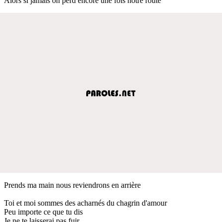
Alors si jamais on perd encore une fois notre route
Prends ma main nous reviendrons en arrière
Toi et moi sommes des acharnés du chagrin d'amour
Peu importe ce que tu dis
Je ne te laisserai pas fuir