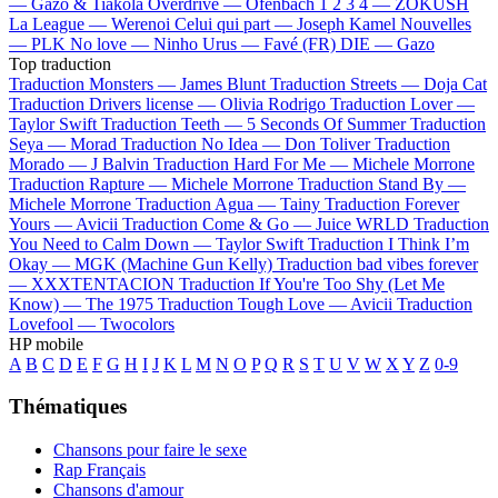
—
Gazo & Tiakola
Overdrive —
Ofenbach
1 2 3 4 —
ZOKUSH
La League —
Werenoi
Celui qui part —
Joseph Kamel
Nouvelles
—
PLK
No love —
Ninho
Urus —
Favé (FR)
DIE —
Gazo
Top traduction
Traduction Monsters —
James Blunt
Traduction Streets —
Doja Cat
Traduction Drivers license —
Olivia Rodrigo
Traduction Lover —
Taylor Swift
Traduction Teeth —
5 Seconds Of Summer
Traduction
Seya —
Morad
Traduction No Idea —
Don Toliver
Traduction
Morado —
J Balvin
Traduction Hard For Me —
Michele Morrone
Traduction Rapture —
Michele Morrone
Traduction Stand By —
Michele Morrone
Traduction Agua —
Tainy
Traduction Forever
Yours —
Avicii
Traduction Come & Go —
Juice WRLD
Traduction
You Need to Calm Down —
Taylor Swift
Traduction I Think I’m
Okay —
MGK (Machine Gun Kelly)
Traduction bad vibes forever
—
XXXTENTACION
Traduction If You're Too Shy (Let Me
Know) —
The 1975
Traduction Tough Love —
Avicii
Traduction
Lovefool —
Twocolors
HP mobile
A
B
C
D
E
F
G
H
I
J
K
L
M
N
O
P
Q
R
S
T
U
V
W
X
Y
Z
0-9
Thématiques
Chansons pour faire le sexe
Rap Français
Chansons d'amour