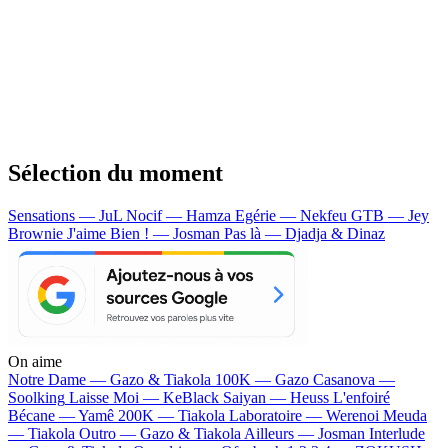
Sélection du moment
Sensations — JuL
Nocif — Hamza
Egérie — Nekfeu
GTB — Jey
Brownie
J'aime Bien ! — Josman
Pas là — Djadja & Dinaz
On aime
Notre Dame —
Gazo & Tiakola
100K —
Gazo
Casanova —
Soolking
Laisse Moi —
KeBlack
Saiyan —
Heuss L'enfoiré
Bécane —
Yamê
200K —
Tiakola
Laboratoire —
Werenoi
Meuda
—
Tiakola
Outro —
Gazo & Tiakola
Ailleurs —
Josman
Interlude