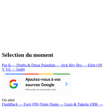
Sélection du moment
Pas là — Djadja & Dinaz
Parapluie — Jeck
Hey Bro — Eloïz
ON
Y VA — Smily
On aime
FlashBack —
Favé (FR)
Notre Dame —
Gazo & Tiakola
100K —