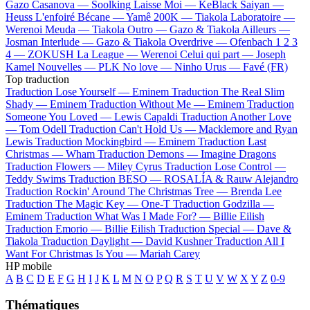
Gazo
Casanova —
Soolking
Laisse Moi —
KeBlack
Saiyan —
Heuss L'enfoiré
Bécane —
Yamê
200K —
Tiakola
Laboratoire —
Werenoi
Meuda —
Tiakola
Outro —
Gazo & Tiakola
Ailleurs —
Josman
Interlude —
Gazo & Tiakola
Overdrive —
Ofenbach
1 2 3
4 —
ZOKUSH
La League —
Werenoi
Celui qui part —
Joseph
Kamel
Nouvelles —
PLK
No love —
Ninho
Urus —
Favé (FR)
Top traduction
Traduction Lose Yourself —
Eminem
Traduction The Real Slim
Shady —
Eminem
Traduction Without Me —
Eminem
Traduction
Someone You Loved —
Lewis Capaldi
Traduction Another Love
—
Tom Odell
Traduction Can't Hold Us —
Macklemore and Ryan
Lewis
Traduction Mockingbird —
Eminem
Traduction Last
Christmas —
Wham
Traduction Demons —
Imagine Dragons
Traduction Flowers —
Miley Cyrus
Traduction Lose Control —
Teddy Swims
Traduction BESO —
ROSALÍA & Rauw Alejandro
Traduction Rockin' Around The Christmas Tree —
Brenda Lee
Traduction The Magic Key —
One-T
Traduction Godzilla —
Eminem
Traduction What Was I Made For? —
Billie Eilish
Traduction Emorio —
Billie Eilish
Traduction Special —
Dave &
Tiakola
Traduction Daylight —
David Kushner
Traduction All I
Want For Christmas Is You —
Mariah Carey
HP mobile
A
B
C
D
E
F
G
H
I
J
K
L
M
N
O
P
Q
R
S
T
U
V
W
X
Y
Z
0-9
Thématiques