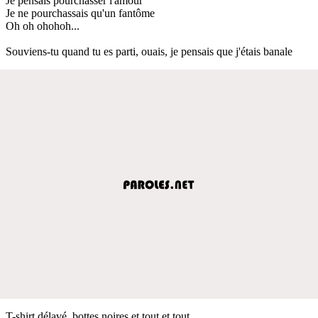
Je pensais pourchasser l'amour
Je ne pourchassais qu'un fantôme
Oh oh ohohoh...
Souviens-tu quand tu es parti, ouais, je pensais que j'étais banale
T-shirt délavé, bottes noires et tout et tout