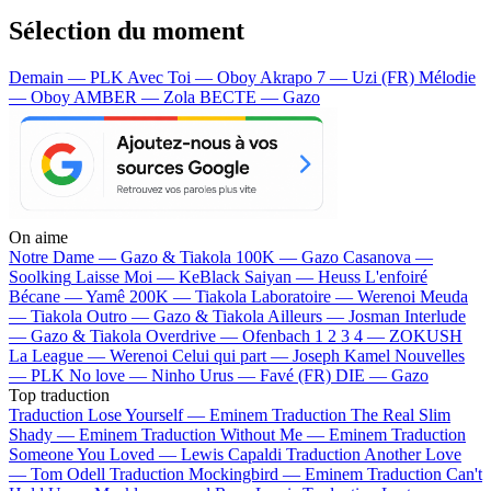
Sélection du moment
Demain — PLK
Avec Toi — Oboy
Akrapo 7 — Uzi (FR)
Mélodie
— Oboy
AMBER — Zola
BECTE — Gazo
On aime
Notre Dame —
Gazo & Tiakola
100K —
Gazo
Casanova —
Soolking
Laisse Moi —
KeBlack
Saiyan —
Heuss L'enfoiré
Bécane —
Yamê
200K —
Tiakola
Laboratoire —
Werenoi
Meuda
—
Tiakola
Outro —
Gazo & Tiakola
Ailleurs —
Josman
Interlude
—
Gazo & Tiakola
Overdrive —
Ofenbach
1 2 3 4 —
ZOKUSH
La League —
Werenoi
Celui qui part —
Joseph Kamel
Nouvelles
—
PLK
No love —
Ninho
Urus —
Favé (FR)
DIE —
Gazo
Top traduction
Traduction Lose Yourself —
Eminem
Traduction The Real Slim
Shady —
Eminem
Traduction Without Me —
Eminem
Traduction
Someone You Loved —
Lewis Capaldi
Traduction Another Love
—
Tom Odell
Traduction Mockingbird —
Eminem
Traduction Can't