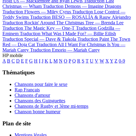
Hold Us —
Macklemore and Ryan Lewis
Traduction Last
Christmas —
Wham
Traduction Demons —
Imagine Dragons
Traduction Flowers —
Miley Cyrus
Traduction Lose Control —
Teddy Swims
Traduction BESO —
ROSALÍA & Rauw Alejandro
Traduction Rockin' Around The Christmas Tree —
Brenda Lee
Traduction The Magic Key —
One-T
Traduction Godzilla —
Eminem
Traduction What Was I Made For? —
Billie Eilish
Traduction Special —
Dave & Tiakola
Traduction Paint The Town
Red —
Doja Cat
Traduction All I Want For Christmas Is You —
Mariah Carey
Traduction Emorio —
Mariah Carey
HP mobile
A
B
C
D
E
F
G
H
I
J
K
L
M
N
O
P
Q
R
S
T
U
V
W
X
Y
Z
0-9
Thématiques
Chansons pour faire le sexe
Rap Français
Chansons d'amour
Chansons des Guinguettes
Chansons de Rugby et 3ème mi-temps
Chanson bonne humeur
Plan de site
Mentions légales