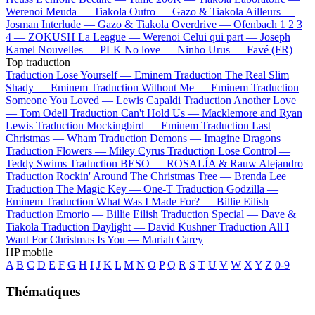
Werenoi
Meuda —
Tiakola
Outro —
Gazo & Tiakola
Ailleurs —
Josman
Interlude —
Gazo & Tiakola
Overdrive —
Ofenbach
1 2 3
4 —
ZOKUSH
La League —
Werenoi
Celui qui part —
Joseph
Kamel
Nouvelles —
PLK
No love —
Ninho
Urus —
Favé (FR)
Top traduction
Traduction Lose Yourself —
Eminem
Traduction The Real Slim
Shady —
Eminem
Traduction Without Me —
Eminem
Traduction
Someone You Loved —
Lewis Capaldi
Traduction Another Love
—
Tom Odell
Traduction Can't Hold Us —
Macklemore and Ryan
Lewis
Traduction Mockingbird —
Eminem
Traduction Last
Christmas —
Wham
Traduction Demons —
Imagine Dragons
Traduction Flowers —
Miley Cyrus
Traduction Lose Control —
Teddy Swims
Traduction BESO —
ROSALÍA & Rauw Alejandro
Traduction Rockin' Around The Christmas Tree —
Brenda Lee
Traduction The Magic Key —
One-T
Traduction Godzilla —
Eminem
Traduction What Was I Made For? —
Billie Eilish
Traduction Emorio —
Billie Eilish
Traduction Special —
Dave &
Tiakola
Traduction Daylight —
David Kushner
Traduction All I
Want For Christmas Is You —
Mariah Carey
HP mobile
A
B
C
D
E
F
G
H
I
J
K
L
M
N
O
P
Q
R
S
T
U
V
W
X
Y
Z
0-9
Thématiques