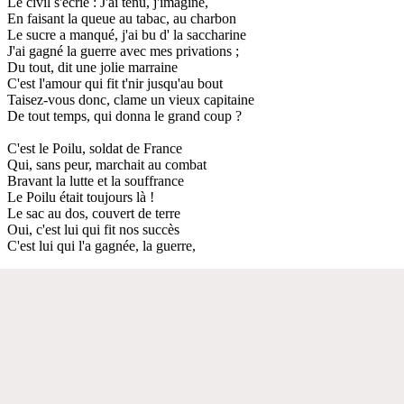
Le civil s'écrie : J'ai tenu, j'imagine,
En faisant la queue au tabac, au charbon
Le sucre a manqué, j'ai bu d' la saccharine
J'ai gagné la guerre avec mes privations ;
Du tout, dit une jolie marraine
C'est l'amour qui fit t'nir jusqu'au bout
Taisez-vous donc, clame un vieux capitaine
De tout temps, qui donna le grand coup ?
C'est le Poilu, soldat de France
Qui, sans peur, marchait au combat
Bravant la lutte et la souffrance
Le Poilu était toujours là !
Le sac au dos, couvert de terre
Oui, c'est lui qui fit nos succès
C'est lui qui l'a gagnée, la guerre,