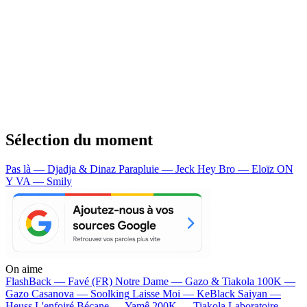
Sélection du moment
Pas là — Djadja & Dinaz
Parapluie — Jeck
Hey Bro — Eloïz
ON
Y VA — Smily
On aime
FlashBack —
Favé (FR)
Notre Dame —
Gazo & Tiakola
100K —
Gazo
Casanova —
Soolking
Laisse Moi —
KeBlack
Saiyan —
Heuss L'enfoiré
Bécane —
Yamê
200K —
Tiakola
Laboratoire —