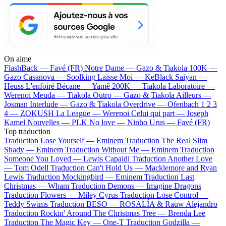
On aime
FlashBack —
Favé (FR)
Notre Dame —
Gazo & Tiakola
100K —
Gazo
Casanova —
Soolking
Laisse Moi —
KeBlack
Saiyan —
Heuss L'enfoiré
Bécane —
Yamê
200K —
Tiakola
Laboratoire —
Werenoi
Meuda —
Tiakola
Outro —
Gazo & Tiakola
Ailleurs —
Josman
Interlude —
Gazo & Tiakola
Overdrive —
Ofenbach
1 2 3
4 —
ZOKUSH
La League —
Werenoi
Celui qui part —
Joseph
Kamel
Nouvelles —
PLK
No love —
Ninho
Urus —
Favé (FR)
Top traduction
Traduction Lose Yourself —
Eminem
Traduction The Real Slim
Shady —
Eminem
Traduction Without Me —
Eminem
Traduction
Someone You Loved —
Lewis Capaldi
Traduction Another Love
—
Tom Odell
Traduction Can't Hold Us —
Macklemore and Ryan
Lewis
Traduction Mockingbird —
Eminem
Traduction Last
Christmas —
Wham
Traduction Demons —
Imagine Dragons
Traduction Flowers —
Miley Cyrus
Traduction Lose Control —
Teddy Swims
Traduction BESO —
ROSALÍA & Rauw Alejandro
Traduction Rockin' Around The Christmas Tree —
Brenda Lee
Traduction The Magic Key —
One-T
Traduction Godzilla —