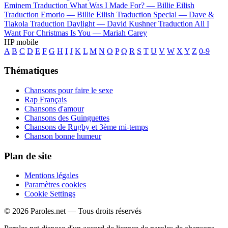
Eminem
Traduction What Was I Made For? —
Billie Eilish
Traduction Emorio —
Billie Eilish
Traduction Special —
Dave &
Tiakola
Traduction Daylight —
David Kushner
Traduction All I
Want For Christmas Is You —
Mariah Carey
HP mobile
A
B
C
D
E
F
G
H
I
J
K
L
M
N
O
P
Q
R
S
T
U
V
W
X
Y
Z
0-9
Thématiques
Chansons pour faire le sexe
Rap Français
Chansons d'amour
Chansons des Guinguettes
Chansons de Rugby et 3ème mi-temps
Chanson bonne humeur
Plan de site
Mentions légales
Paramètres cookies
Cookie Settings
© 2026 Paroles.net — Tous droits réservés