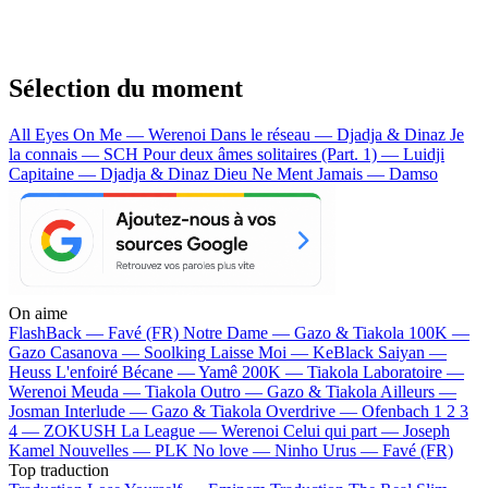
Sélection du moment
All Eyes On Me — Werenoi
Dans le réseau — Djadja & Dinaz
Je
la connais — SCH
Pour deux âmes solitaires (Part. 1) — Luidji
Capitaine — Djadja & Dinaz
Dieu Ne Ment Jamais — Damso
On aime
FlashBack —
Favé (FR)
Notre Dame —
Gazo & Tiakola
100K —
Gazo
Casanova —
Soolking
Laisse Moi —
KeBlack
Saiyan —
Heuss L'enfoiré
Bécane —
Yamê
200K —
Tiakola
Laboratoire —
Werenoi
Meuda —
Tiakola
Outro —
Gazo & Tiakola
Ailleurs —
Josman
Interlude —
Gazo & Tiakola
Overdrive —
Ofenbach
1 2 3
4 —
ZOKUSH
La League —
Werenoi
Celui qui part —
Joseph
Kamel
Nouvelles —
PLK
No love —
Ninho
Urus —
Favé (FR)
Top traduction