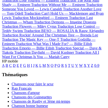
Traduction Lose Yourself —
Eminem
Traduction The Real Slim
Shady —
Eminem
Traduction Without Me —
Eminem
Traduction
Someone You Loved —
Lewis Capaldi
Traduction Another Love
—
Tom Odell
Traduction Can't Hold Us —
Macklemore and Ryan
Lewis
Traduction Mockingbird —
Eminem
Traduction Last
Christmas —
Wham
Traduction Demons —
Imagine Dragons
Traduction Flowers —
Miley Cyrus
Traduction Lose Control —
Teddy Swims
Traduction BESO —
ROSALÍA & Rauw Alejandro
Traduction Rockin' Around The Christmas Tree —
Brenda Lee
Traduction The Magic Key —
One-T
Traduction Godzilla —
Eminem
Traduction What Was I Made For? —
Billie Eilish
Traduction Emorio —
Billie Eilish
Traduction Special —
Dave &
Tiakola
Traduction Daylight —
David Kushner
Traduction All I
Want For Christmas Is You —
Mariah Carey
HP mobile
A
B
C
D
E
F
G
H
I
J
K
L
M
N
O
P
Q
R
S
T
U
V
W
X
Y
Z
0-9
Thématiques
Chansons pour faire le sexe
Rap Français
Chansons d'amour
Chansons des Guinguettes
Chansons de Rugby et 3ème mi-temps
Chanson bonne humeur