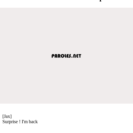
[Jax]
Surprise ! I'm back