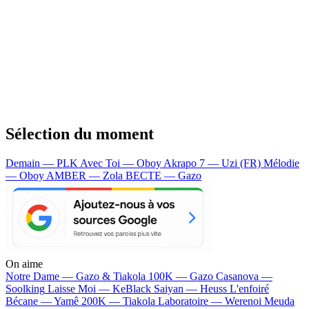
Sélection du moment
Demain — PLK
Avec Toi — Oboy
Akrapo 7 — Uzi (FR)
Mélodie
— Oboy
AMBER — Zola
BECTE — Gazo
On aime
Notre Dame —
Gazo & Tiakola
100K —
Gazo
Casanova —
Soolking
Laisse Moi —
KeBlack
Saiyan —
Heuss L'enfoiré
Bécane —
Yamê
200K —
Tiakola
Laboratoire —
Werenoi
Meuda