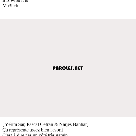
It is what it is
Ma3lich
[ Yérim Sar, Pascal Cefran & Narjes Bahhar]
Ça représente assez bien l'esprit
C'est-à-dire t'as un côté très gamin