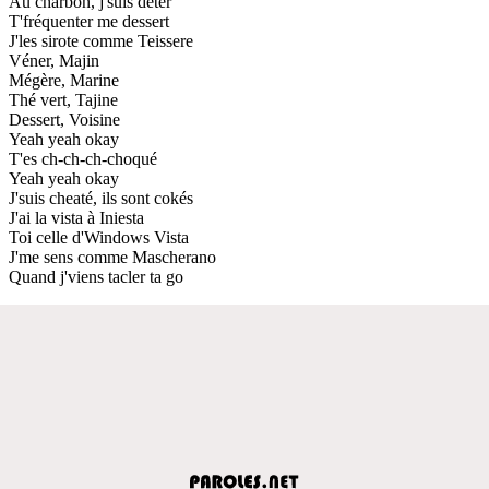
Au charbon, j'suis déter'
T'fréquenter me dessert
J'les sirote comme Teissere
Véner, Majin
Mégère, Marine
Thé vert, Tajine
Dessert, Voisine
Yeah yeah okay
T'es ch-ch-ch-choqué
Yeah yeah okay
J'suis cheaté, ils sont cokés
J'ai la vista à Iniesta
Toi celle d'Windows Vista
J'me sens comme Mascherano
Quand j'viens tacler ta go