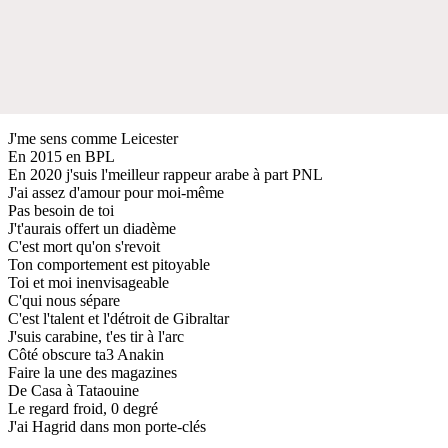
J'me sens comme Leicester
En 2015 en BPL
En 2020 j'suis l'meilleur rappeur arabe à part PNL
J'ai assez d'amour pour moi-même
Pas besoin de toi
J't'aurais offert un diadème
C'est mort qu'on s'revoit
Ton comportement est pitoyable
Toi et moi inenvisageable
C'qui nous sépare
C'est l'talent et l'détroit de Gibraltar
J'suis carabine, t'es tir à l'arc
Côté obscure ta3 Anakin
Faire la une des magazines
De Casa à Tataouine
Le regard froid, 0 degré
J'ai Hagrid dans mon porte-clés