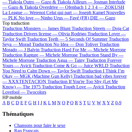
—
Tiakola
Outro —
Gazo & Tiakola
Ailleurs —
Josman
Interlude
—
Gazo & Tiakola
Overdrive —
Ofenbach
1 2 3 4 —
ZOKUSH
La League —
Werenoi
Celui qui part —
Joseph Kamel
Nouvelles
—
PLK
No love —
Ninho
Urus —
Favé (FR)
DIE —
Gazo
Top traduction
Traduction Monsters —
James Blunt
Traduction Streets —
Doja Cat
Traduction Drivers license —
Olivia Rodrigo
Traduction Lover —
Taylor Swift
Traduction Teeth —
5 Seconds Of Summer
Traduction
Seya —
Morad
Traduction No Idea —
Don Toliver
Traduction
Morado —
J Balvin
Traduction Hard For Me —
Michele Morrone
Traduction Rapture —
Michele Morrone
Traduction Stand By —
Michele Morrone
Traduction Agua —
Tainy
Traduction Forever
Yours —
Avicii
Traduction Come & Go —
Juice WRLD
Traduction
You Need to Calm Down —
Taylor Swift
Traduction I Think I’m
Okay —
MGK (Machine Gun Kelly)
Traduction bad vibes forever
—
XXXTENTACION
Traduction If You're Too Shy (Let Me
Know) —
The 1975
Traduction Tough Love —
Avicii
Traduction
Lovefool —
Twocolors
HP mobile
A
B
C
D
E
F
G
H
I
J
K
L
M
N
O
P
Q
R
S
T
U
V
W
X
Y
Z
0-9
Thématiques
Chansons pour faire le sexe
Rap Français